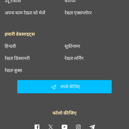
उर्दू रीसोर्स
करियर
अपना काम रेख़्ता को भेजें
रेख़्ता एक्सप्लोरर
हमारी वेबसाइट्स
हिन्दवी
सूफ़ीनामा
रेख़्ता डिक्शनरी
रेख़्ता लर्निंग
रेख़्ता बुक्स
संपर्क कीजिए
फॉलो कीजिए