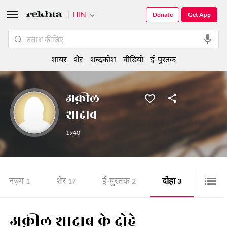
HIN
Donate
Get App
शायर
शेर
शब्दकोश
वीडियो
ई-पुस्तक
अक़ील
शादाब
1940
नज़्म
शेर
ई-पुस्तक
दोहा
1
17
2
3
अक़ील शादाब के दोहे