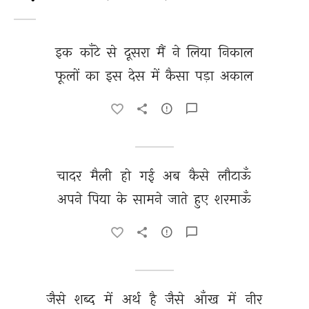
इक 
काँटे 
से 
दूसरा 
मैं 
ने 
लिया 
निकाल 
फूलों 
का 
इस 
देस 
में 
कैसा 
पड़ा 
अकाल 
चादर 
मैली 
हो 
गई 
अब 
कैसे 
लौटाऊँ 
अपने 
पिया 
के 
सामने 
जाते 
हुए 
शरमाऊँ 
जैसे 
शब्द 
में 
अर्थ 
है 
जैसे 
आँख 
में 
नीर 