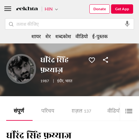
HIN
Donate
Get App
शायर
शेर
शब्दकोश
वीडियो
ई-पुस्तक
धीरेंद्र सिंह
फ़य्याज़
1987
|
इंदौर
,
भारत
संपूर्ण
परिचय
ग़ज़ल
वीडियो
137
4
धीरेंद्र सिंह फ़य्याज़