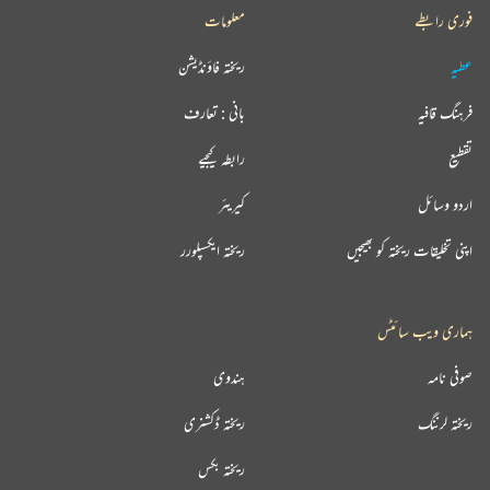
فوری رابطے
معلومات
عطیہ
ریختہ فاؤنڈیشن
فرہنگ قافیہ
بانی : تعارف
تقطیع
رابطہ کیجیے
اردو وسائل
کیریئر
اپنی تخلیقات ریختہ کو بھیجیں
ریختہ ایکسپلورر
ہماری ویب سائٹس
صوفی نامہ
ہندوی
ریختہ لرننگ
ریختہ ڈکشنری
ریختہ بکس