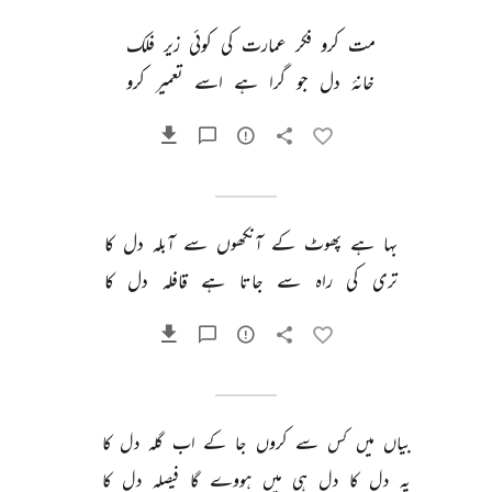
مت 
کرو 
فکر 
عمارت 
کی 
کوئی 
زیر 
فلک 
خانۂ 
دل 
جو 
گرا 
ہے 
اسے 
تعمیر 
کرو 
بہا 
ہے 
پھوٹ 
کے 
آنکھوں 
سے 
آبلہ 
دل 
کا 
تری 
کی 
راہ 
سے 
جاتا 
ہے 
قافلہ 
دل 
کا 
بیاں 
میں 
کس 
سے 
کروں 
جا 
کے 
اب 
گلہ 
دل 
کا 
یہ 
دل 
کا 
دل 
ہی 
میں 
ہووے 
گا 
فیصلہ 
دل 
کا 