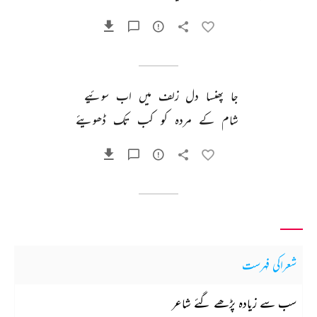
جا 
پھنسا 
دل 
زلف 
میں 
اب 
سوئیے 
شام 
کے 
مردہ 
کو 
کب 
تک 
ڈھویئے 
شعراکی فہرست
سب سے زیادہ پڑھے گئے شاعر