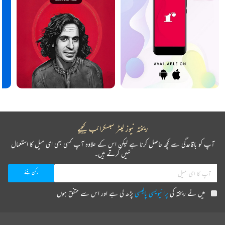
ریختہ نیوز لیٹر سبسکرائب کیجیے
آپ کو باقاعدگی سے کچھ حاصل کرنا ہے لیکن اس کے علاوہ آپ کسی بھی ای میل کا استعمال
نہیں کرتے ہیں۔
میں نے ریختہ کی
پرائیویسی پالیسی
پڑھ لی ہے اور اس سے متفق ہوں