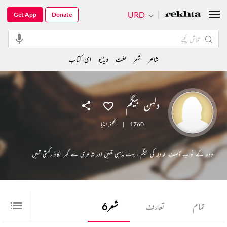
URD
Get App
Donate
شاعر
شعر
لغت
ویڈیو
ای-کتاب
دلہن بیگم
1760
|
لکھنؤ
,
انڈیا
اودھ کے نواب آصف الدولہ کی بیگم ، بہت مذہبی تھیں اور شاعری سے گہرا لگاؤ رکھتی تھیں
تمام
تعارف
شعر
6