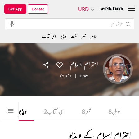
URD
Get App
Donate
شاعر
شعر
لغت
ویڈیو
ای-کتاب
احترام اسلام
1949
|
الہٰ آباد
,
انڈیا
غزل
8
شعر
8
ای-کتاب
2
ویڈیو
12
احترام اسلام کے ویڈیو