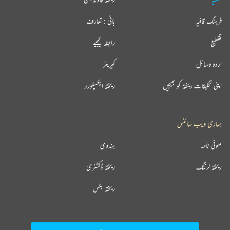
فرہنگ قافیہ
بانی : تعارف
تقطیع
رابطہ کیجیے
اردو وسائل
کیریئر
اپنی تخلیقات ریختہ کو بھیجیں
ریختہ ایکسپلورر
ہماری ویب سائٹس
صوفی نامہ
ہندوی
ریختہ لرننگ
ریختہ ڈکشنری
ریختہ بکس