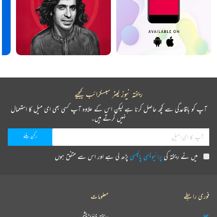
ریختہ نیوز لیٹر سبسکرائب کیجیے
آپ کو باقاعدگی سے کچھ حاصل کرنا ہے لیکن اس کے علاوہ آپ کسی بھی ای میل کا استعمال
نہیں کرتے ہیں۔
میں نے ریختہ کی
پرائیویسی پالیسی
پڑھ لی ہے اور اس سے متفق ہوں
فوری رابطے
معلومات
عطیہ
ریختہ فاؤنڈیشن