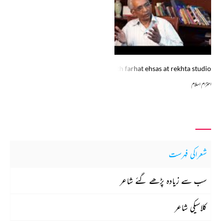
ehteram islam in conversation with farhat ehsas at rekhta studio
احترام اسلام
شعراکی فہرست
سب سے زیادہ پڑھے گئے شاعر
کلاسیکی شاعر