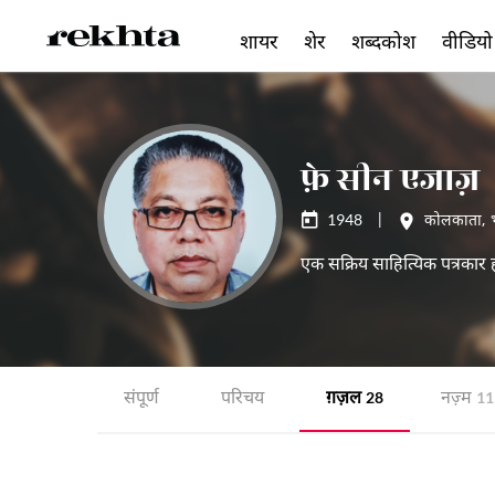
शायर
शेर
शब्दकोश
वीडियो
फ़े सीन एजाज़
1948
|
कोलकाता
,
एक सक्रिय साहित्यिक पत्रका
संपूर्ण
परिचय
ग़ज़ल
नज़्म
28
11