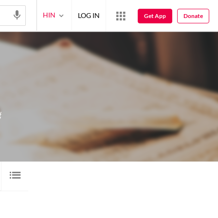
HIN
LOG IN
Get App
Donate
ं