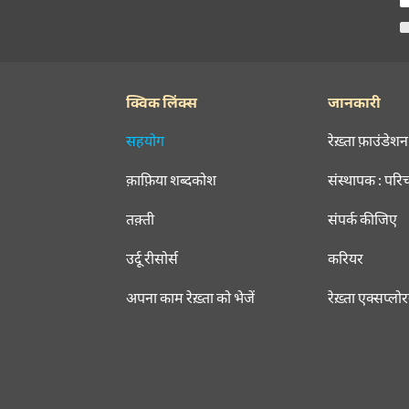
क्विक लिंक्स
जानकारी
सहयोग
रेख़्ता फ़ाउंडेशन
क़ाफ़िया शब्दकोश
संस्थापक : परि
तक़्ती
संपर्क कीजिए
उर्दू रीसोर्स
करियर
अपना काम रेख़्ता को भेजें
रेख़्ता एक्सप्लो