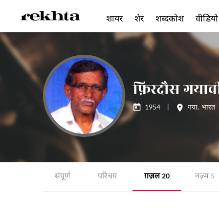
शायर
शेर
शब्दकोश
वीडियो
फ़िरदौस गयाव
1954
|
गया
,
भारत
संपूर्ण
परिचय
ग़ज़ल
नज़्म
20
5