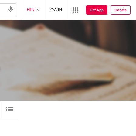
HIN
LOG IN
Get App
Donate