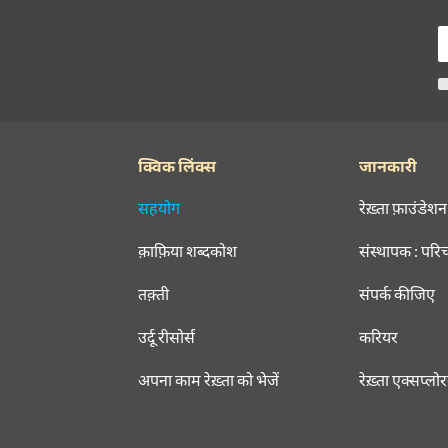
क्विक लिंक्स
जानकारी
सहयोग
रेख़्ता फ़ाउंडेशन
क़ाफ़िया शब्दकोश
संस्थापक : परि
तक़्ती
संपर्क कीजिए
उर्दू रीसोर्स
करियर
अपना काम रेख़्ता को भेजें
रेख़्ता एक्सप्लो