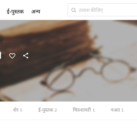
ई-पुस्तक
अन्य
ी
शेर
ई-पुस्तक
चित्र शायरी
नअत
5
2
1
1