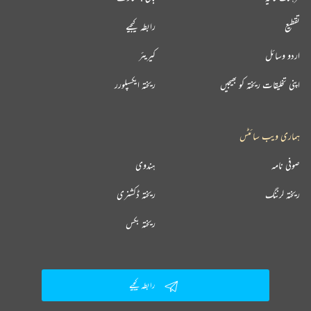
تقطیع
رابطہ کیجیے
اردو وسائل
کیریئر
اپنی تخلیقات ریختہ کو بھیجیں
ریختہ ایکسپلورر
ہماری ویب سائٹس
صوفی نامہ
ہندوی
ریختہ لرننگ
ریختہ ڈکشنری
ریختہ بکس
رابطہ کیجیے