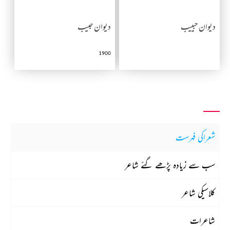
دیوان حبییب
دیوان حبیب
1900
شعراکی فہرست
سب سے زیادہ پڑھے گئے شاعر
کلاسیکی شاعر
شاعرات