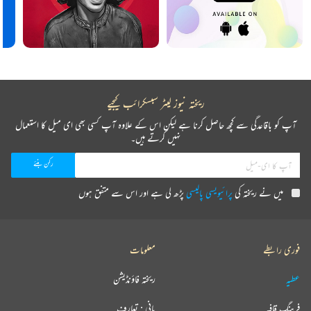
ریختہ نیوز لیٹر سبسکرائب کیجیے
آپ کو باقاعدگی سے کچھ حاصل کرنا ہے لیکن اس کے علاوہ آپ کسی بھی ای میل کا استعمال
نہیں کرتے ہیں۔
میں نے ریختہ کی
پرائیویسی پالیسی
پڑھ لی ہے اور اس سے متفق ہوں
فوری رابطے
معلومات
عطیہ
ریختہ فاؤنڈیشن
فرہنگ قافیہ
بانی : تعارف