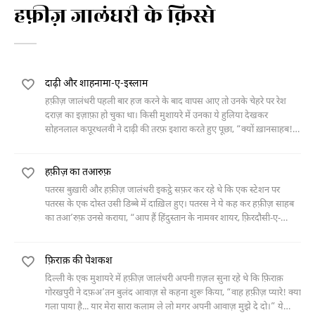
हफ़ीज़ जालंधरी के क़िस्से
दाढ़ी और शाहनामा-ए-इस्लाम
हफ़ीज़ जालंधरी पहली बार हज करने के बाद वापस आए तो उनके चेहरे पर रेश
दराज़ का इज़ाफ़ा हो चुका था। किसी मुशायरे में उनका ये हुलिया देखकर
सोहनलाल कपूरथलवी ने दाढ़ी की तरफ़ इशारा करते हुए पूछा, “क्यों ख़ानसाहब! ये
शाहनामा-ए-इस्लाम का ताज़ा एडिशन है?”
हफ़ीज़ का तआरुफ़
पतरस बुख़ारी और हफ़ीज़ जालंधरी इकट्ठे सफ़र कर रहे थे कि एक स्टेशन पर
पतरस के एक दोस्त उसी डिब्बे में दाख़िल हुए। पतरस ने ये कह कर हफ़ीज़ साहब
का तआ’रुफ़ उनसे कराया, “आप हैं हिंदुस्तान के नामवर शायर, फ़िरदौसी-ए-
इस्लाम, मुसन्निफ़ शाहनामा-ए-इस्लाम, नग़मा ज़ार
फ़िराक़ की पेशकश
दिल्ली के एक मुशायरे में हफ़ीज़ जालंधरी अपनी ग़ज़ल सुना रहे थे कि फ़िराक़
गोरखपुरी ने दफ़अ’तन बुलंद आवाज़ से कहना शुरू किया, “वाह हफ़ीज़ प्यारे! क्या
गला पाया है... यार मेरा सारा कलाम ले लो मगर अपनी आवाज़ मुझे दे दो।” ये