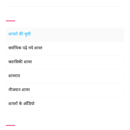
सुनकर हफ़ीज़ बरजस्ता बोले, “जनाब फ़िराक़
शायरों की सूची
सर्वाधिक पढ़े गये शायर
क्लासिकी शायर
शायरात
नौजवान शायर
शायरों के ऑडियो