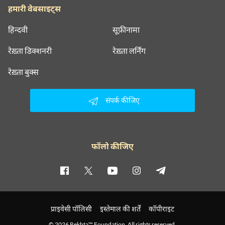
हमारी वेबसाइट्स
हिन्दवी
सूफ़ीनामा
रेख़्ता डिक्शनरी
रेख़्ता लर्निंग
रेख़्ता बुक्स
संपर्क कीजिए
फॉलो कीजिए
प्राइवेसी पॉलिसी
इस्तेमाल की शर्तें
कॉपीराइट
© 2026 Rekhta™ Foundation. All rights reserved.