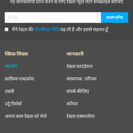
नई जानकारियाँ प्राप्त करने के लिए रेख़्ता न्यूज़ लेटर सब्स्क्राइब कीजिए
मैंने रेख़्ता की
गोपनीयता नीति
पढ़ ली है और इससे सहमत हूँ
क्विक लिंक्स
जानकारी
सहयोग
रेख़्ता फ़ाउंडेशन
क़ाफ़िया शब्दकोश
संस्थापक : परिचय
तक़्ती
संपर्क कीजिए
उर्दू रीसोर्स
करियर
अपना काम रेख़्ता को भेजें
रेख़्ता एक्सप्लोरर