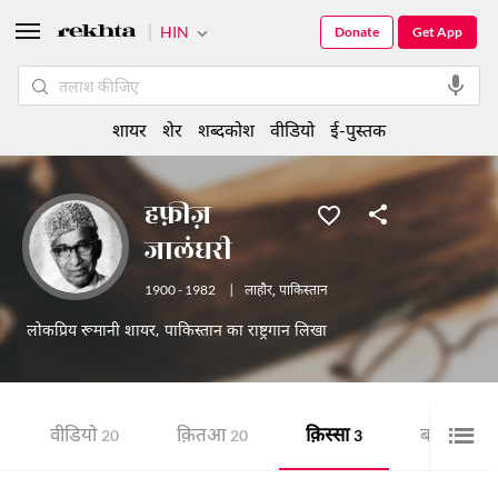
HIN
Donate
Get App
शायर
शेर
शब्दकोश
वीडियो
ई-पुस्तक
हफ़ीज़
जालंधरी
1900 - 1982
|
लाहौर
,
पाकिस्तान
लोकप्रिय रूमानी शायर, पाकिस्तान का राष्ट्रगान लिखा
वीडियो
क़ितआ
क़िस्सा
बच्चों की क
20
20
3