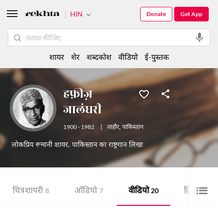
HIN
Donate
Get App
शायर
शेर
शब्दकोश
वीडियो
ई-पुस्तक
हफ़ीज़
जालंधरी
1900 - 1982
|
लाहौर
,
पाकिस्तान
लोकप्रिय रूमानी शायर, पाकिस्तान का राष्ट्रगान लिखा
चित्र शायरी
ऑडियो
वीडियो
क़ितआ
8
7
20
20