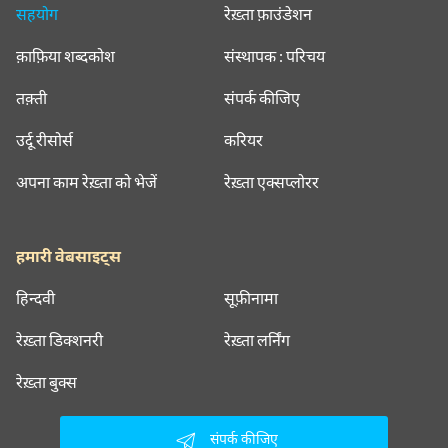
सहयोग
रेख़्ता फ़ाउंडेशन
क़ाफ़िया शब्दकोश
संस्थापक : परिचय
तक़्ती
संपर्क कीजिए
उर्दू रीसोर्स
करियर
अपना काम रेख़्ता को भेजें
रेख़्ता एक्सप्लोरर
हमारी वेबसाइट्स
हिन्दवी
सूफ़ीनामा
रेख़्ता डिक्शनरी
रेख़्ता लर्निंग
रेख़्ता बुक्स
संपर्क कीजिए