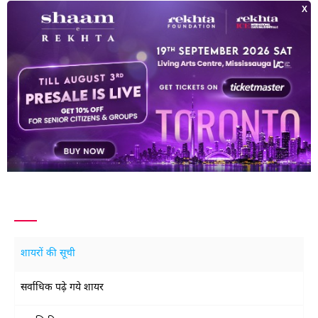
अभ
मेहदी हसन
ख़ुर्शीद बेगम
मल
शायरों की सूची
सर्वाधिक पढ़े गये शायर