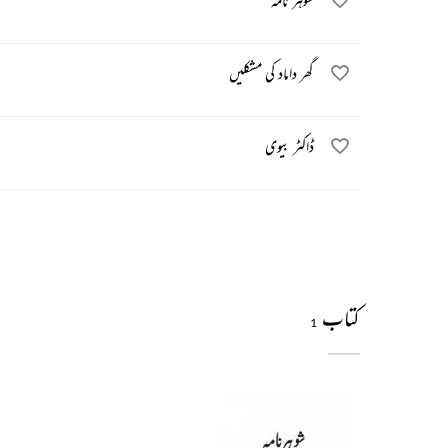
شوہر نامہ
گھر داماد کی مشکلیں
ڈاکٹر بیوی
کتاب
1