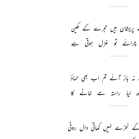
 
پریشان 
ہیں 
حجرے 
کے 
مکین 
چرائے 
تو 
غزل 
ہوتی 
ہے 
نہ 
باز 
آئے 
تم 
اب 
بھی 
حمادؔ 
ھ 
لیا 
راستہ 
مے 
خانے 
کا 
ے 
نخرے 
نہیں 
کھاتی 
دال 
روٹی 