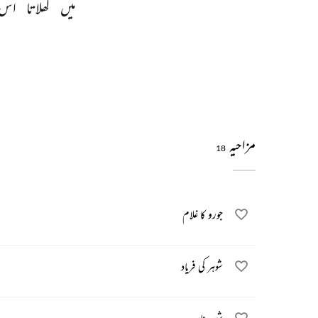
میں 
کھلاتا 
اس 
مزاحیہ
18
جورو کا غلام
شوہر کی فریاد