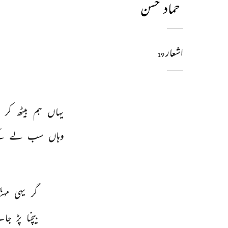
حماد حسن
اشعار
19
یہاں 
ہم 
بیٹھ 
کر 
چ
وہاں 
سب 
لے 
ک
گر 
یہی 
مہنگ
بیچنا 
پڑ 
جائ