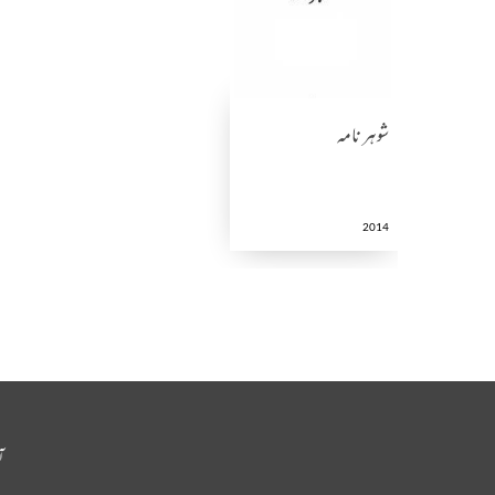
شوہر نامہ
2014
آ