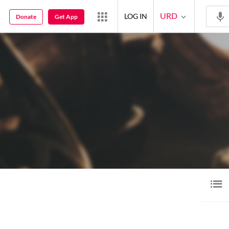
URD
LOG IN
Donate
Get App