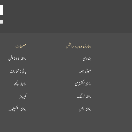
ہماری ویب سائٹس
معلومات
ہندوی
ریختہ فاؤنڈیشن
صوفی نامہ
بانی : تعارف
ریختہ ڈکشنری
رابطہ کیجیے
ریختہ لرننگ
کیریئر
ریختہ بکس
ریختہ ایکسپلورر