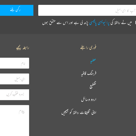
میں نے ریختہ کی
پرائیویسی پالیسی
پڑھ لی ہے اور اس سے متفق ہوں
فوری رابطے
رابطہ کیجیے
عطیہ
فرہنگ قافیہ
تقطیع
اردو وسائل
اپنی تخلیقات ریختہ کو بھیجیں