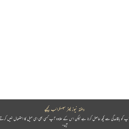
ریختہ نیوز لیٹر سبسکرائب کیجیے
پ کو باقاعدگی سے کچھ حاصل کرنا ہے لیکن اس کے علاوہ آپ کسی بھی ای میل کا استعمال نہیں کرتے
ہیں۔