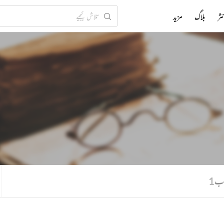
ثر
بلاگ
مزید
اب
1