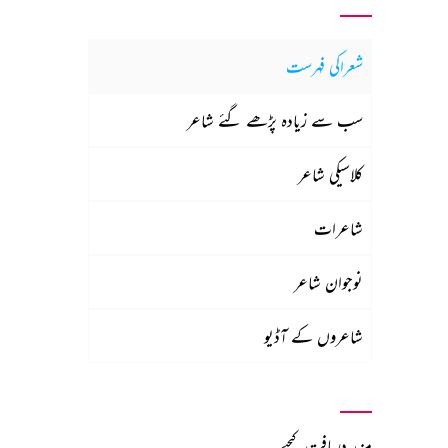
شعراکی فہرست
سب سے زیادہ پڑھے گئے شاعر
کلاسیکی شاعر
شاعرات
نوجوان شاعر
شاعروں کے آڈیو
مزید دریافت کیجیے