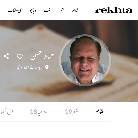
شاعر
شعر
لغت
ویڈیو
ای-کتاب
ن
حماد حسن
ریاستہائے متحدہ امریکہ
تمام
شعر
مزاحیہ
ای-کت
18
19