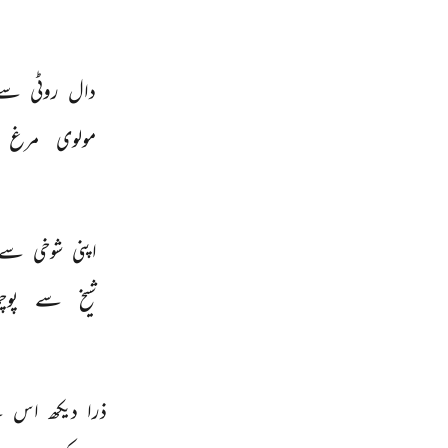
دال 
روٹی 
سے
مولوی 
مرغ 
اپنی 
شوخی 
سے 
شیخ 
سے 
پوچ
ذرا 
دیکھ 
اس 
ک