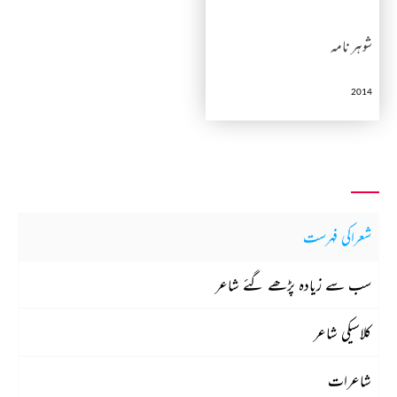
شوہر نامہ
2014
شعراکی فہرست
سب سے زیادہ پڑھے گئے شاعر
کلاسیکی شاعر
شاعرات