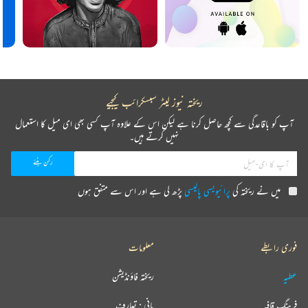
ریختہ نیوز لیٹر سبسکرائب کیجیے
آپ کو باقاعدگی سے کچھ حاصل کرنا ہے لیکن اس کے علاوہ آپ کسی بھی ای میل کا استعمال
نہیں کرتے ہیں۔
میں نے ریختہ کی
پرائیویسی پالیسی
پڑھ لی ہے اور اس سے متفق ہوں
فوری رابطے
معلومات
عطیہ
ریختہ فاؤنڈیشن
فرہنگ قافیہ
بانی : تعارف