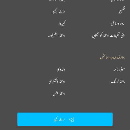
تقطیع
رابطہ کیجیے
اردو وسائل
کیریئر
اپنی تخلیقات ریختہ کو بھیجیں
ریختہ ایکسپلورر
ہماری ویب سائٹس
صوفی نامہ
ہندوی
ریختہ لرننگ
ریختہ ڈکشنری
ریختہ بکس
رابطہ کیجیے