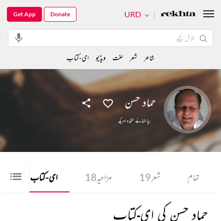
URD
Get App
Donate
شاعر
شعر
لغت
ویڈیو
ای-کتاب
حماد حسن
ریاستہائے متحدہ امریکہ
تمام
شعر
19
مزاحیہ
18
ای-کتاب
1
حماد حسن کی ای-کتاب