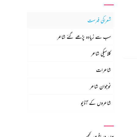
شعراکی فہرست
سب سے زیادہ پڑھے گئے شاعر
کلاسیکی شاعر
شاعرات
نوجوان شاعر
شاعروں کے آڈیو
مزید دریافت کیجیے