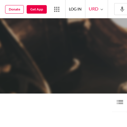
URD
LOG IN
Donate
Get App