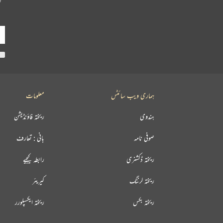
ہماری ویب سائٹس
معلومات
ہندوی
ریختہ فاؤنڈیشن
صوفی نامہ
بانی : تعارف
ریختہ ڈکشنری
رابطہ کیجیے
ریختہ لرننگ
کیریئر
ریختہ بکس
ریختہ ایکسپلورر