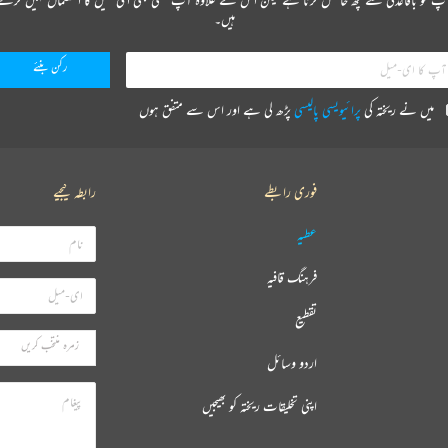
ہیں۔
میں نے ریختہ کی
پرائیویسی پالیسی
پڑھ لی ہے اور اس سے متفق ہوں
فوری رابطے
رابطہ کیجیے
عطیہ
فرہنگ قافیہ
تقطیع
اردو وسائل
اپنی تخلیقات ریختہ کو بھیجیں