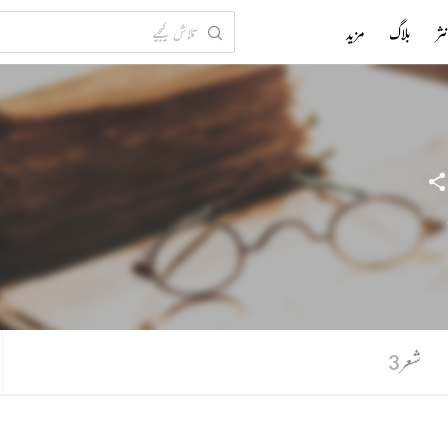
ثر
بلاگ
مزید
شعر
3