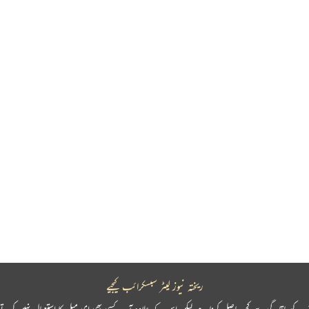
ریختہ نیوز لیٹر سبسکرائب کیجیے
پ کو باقاعدگی سے کچھ حاصل کرنا ہے لیکن اس کے علاوہ آپ کسی بھی ای میل کا استعمال نہیں کرتے