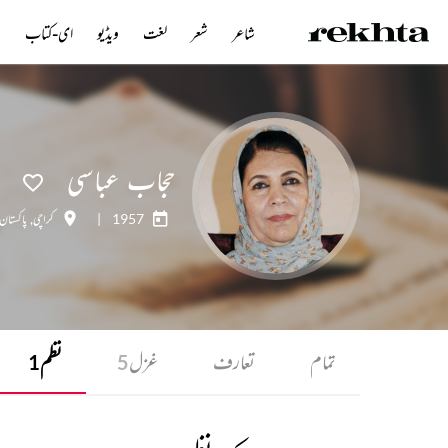
شاعر
شعر
لغت
ویڈیو
ای-کتاب
ن
حجاب عباسی
1957
|
کراچی
,
پاکستان
تمام
تعارف
غزل
نظم
1
5