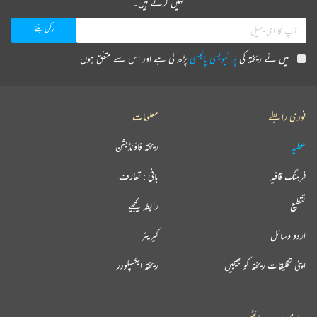
نہیں کرتے ہیں۔
میں نے ریختہ کی
پرائیویسی پالیسی
پڑھ لی ہے اور اس سے متفق ہوں
فوری رابطے
معلومات
عطیہ
ریختہ فاؤنڈیشن
فرہنگ قافیہ
بانی : تعارف
تقطیع
رابطہ کیجیے
اردو وسائل
کیریئر
اپنی تخلیقات ریختہ کو بھیجیں
ریختہ ایکسپلورر