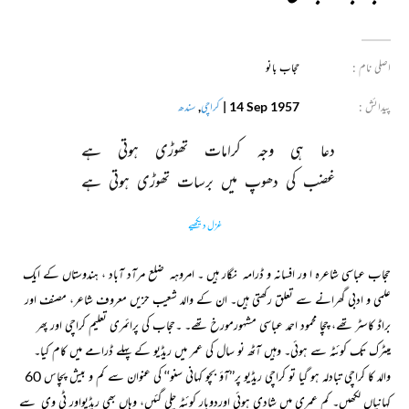
اصلی نام :
حجاب بانو
پیدائش :
14 Sep 1957
|
کراچی
,
سندھ
دعا 
ہی 
وجہ 
کرامات 
تھوڑی 
ہوتی 
ہے 
غضب 
کی 
دھوپ 
میں 
برسات 
تھوڑی 
ہوتی 
ہے 
غزل دیکھیے
حجاب عباسی شاعرہ ا ور افسانہ و ڈرامہ نگار ہیں ۔ امروہہ ضلع مرآد آباد ، ہندوستاں کے ایک
علمی و ادبی گھرانے سے تعلق رکھتی ہیں۔ ان کے والد شعیب حزیں معروف شاعر، مصنف اور
براڈ کاسٹر تھے، چچا محمود احمد عباسی مشہورمورخ تھے۔ ۔حجاب کی پرائمری تعلیم کراچی اور پھر
میٹرک تک کوئٹہ سے ہوئی۔ وہیں آٹھ نو سال کی عمر میں ریڈیو کے پہلے ڈرامے میں کام کیا۔
والد کا کراچی تبادلہ ہو گیا تو کراچی ریڈیو پر’’آؤ بچو کہانی سنو‘‘ کی عنوان سے کم و بیش پچاس 60
کہانیاں لکھیں۔ کم عمری میں شادی ہوئی اوردوبار کوئٹہ چلی گئیں، وہاں بھی ریڈیواور ٹی وی سے