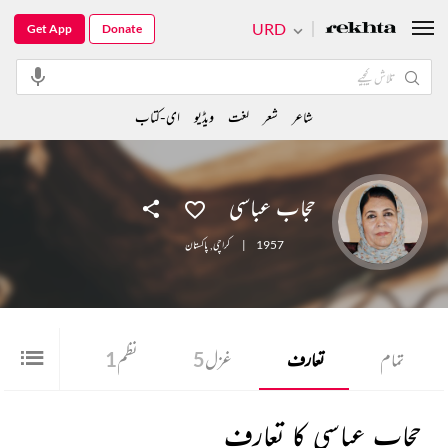
URD
Get App
Donate
شاعر
شعر
لغت
ویڈیو
ای-کتاب
حجاب عباسی
1957
|
کراچی
,
پاکستان
تمام
تعارف
غزل
5
نظم
1
شعر
3
حجاب عباسی کا تعارف