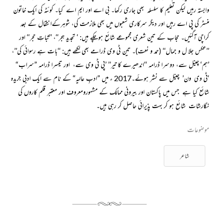
وابستہ رہیں لیکن تعلیم کا سلسلہ بھی جاری رکھا۔ بی اے اور ایم اے کیا۔ کوئٹہ کی ایک خاتون
منسٹر کی پی اے رہیں اور دیگر سرکاری شعبوں میں بھی ملازمت کی، شوہرکےانتقال کے بعد
کراچی آگئیں۔ حجاب کے تین شعری مجموعے شائع ہوچکے ہیں: ‘ تجدیدِ ہجر‘‘، ’’ثباتِ حجر‘‘ اور
’’عکس جلا ل و جمال‘‘ (حمد و نعت)۔ تین ٹی وی ڈرامے بھی لکھے ہیں:ـ ‘‘بات ہے رسوائی کی’’،
’ہم‘ چینل سے، دوسرا ڈرامہ ‘‘اندھیرے کا تیر’’ ’پی ٹی وی سے، اور تیسرا ڈرامہ ”سراب“
‘ٹی وی ون’ چینل سے نشر ہوئے۔2017 ء میں ”ادبِ عالیہ“ کے نام سے ایک ادبی جریدہ
شائع کیا ہے جس میں پاکستان اور بیرونی ممالک کے مشہورومعروف اور معتبر قلم کاروں کی
نگارشات شائع ہو کر بہت پذیرائی حاصل کر رہی ہیں۔
موضوعات
شاعر