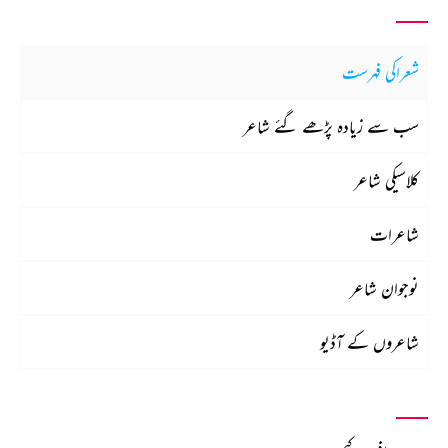
شعراکی فہرست
سب سے زیادہ پڑھے گئے شاعر
کلاسیکی شاعر
شاعرات
نوجوان شاعر
شاعروں کے آڈیو