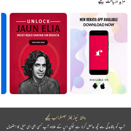
مزید دریافت کیجیے
ریختہ نیوز لیٹر سبسکرائب کیجیے
آپ کو باقاعدگی سے کچھ حاصل کرنا ہے لیکن اس کے علاوہ آپ کسی بھی ای میل کا استعمال