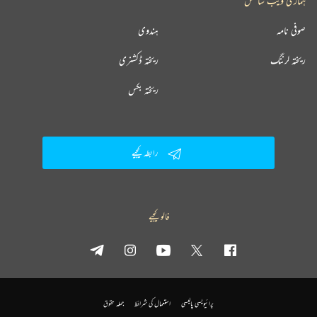
ہماری ویب سائٹس
صوفی نامہ
ہندوی
ریختہ لرننگ
ریختہ ڈکشنری
ریختہ بکس
رابطہ کیجیے
فالو کیجیے
پرائیویسی پالیسی
استعمال کی شرائط
جملہ حقوق