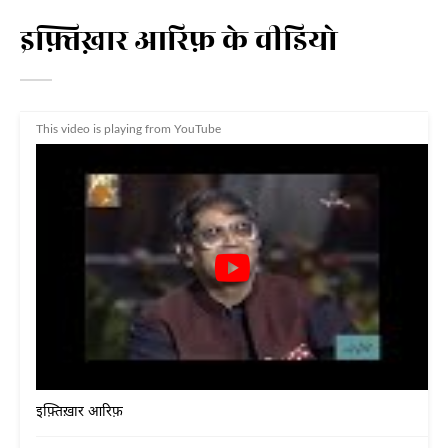
इफ़्तिख़ार आरिफ़ के वीडियो
This video is playing from YouTube
इफ़्तिख़ार आरिफ़