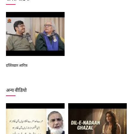
इफ़्तिख़ार आरिफ़
अन्य वीडियो