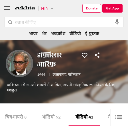
HIN
Donate
Get App
शायर
शेर
शब्दकोश
वीडियो
ई-पुस्तक
इफ़्तिख़ार
आरिफ़
1944
|
इस्लामाबाद
,
पाकिस्तान
पाकिस्तान में अग्रणी शायरों में शामिल, अपनी सांस्कृतिक रूमानियत के लिए
मशहूर।
चित्र शायरी
ऑडियो
वीडियो
गेलरी
8
92
43
3