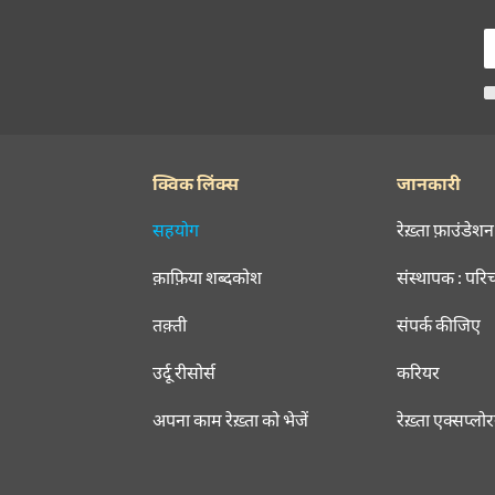
क्विक लिंक्स
जानकारी
सहयोग
रेख़्ता फ़ाउंडेशन
क़ाफ़िया शब्दकोश
संस्थापक : परि
तक़्ती
संपर्क कीजिए
उर्दू रीसोर्स
करियर
अपना काम रेख़्ता को भेजें
रेख़्ता एक्सप्लो