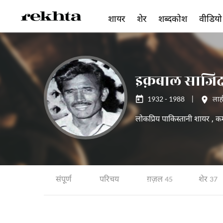
शायर
शेर
शब्दकोश
वीडियो
इक़बाल साजि
1932 - 1988
|
लाह
लोकप्रिय पाकिस्तानी शायर , कम उ
संपूर्ण
परिचय
ग़ज़ल
शेर
45
37