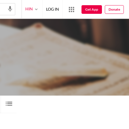
HIN
LOG IN
Get App
Donate