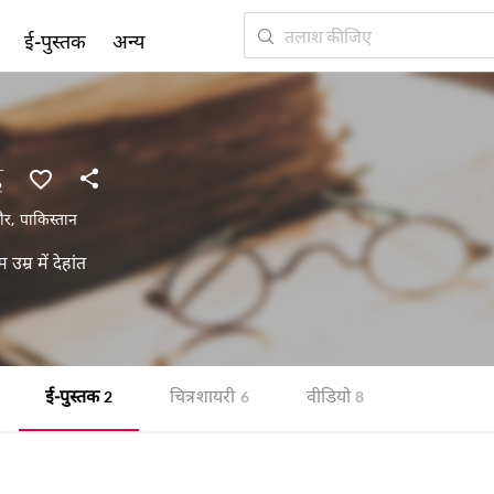
ई-पुस्तक
अन्य
द
ौर
,
पाकिस्तान
म्र में देहांत
ई-पुस्तक
चित्र शायरी
वीडियो
2
6
8