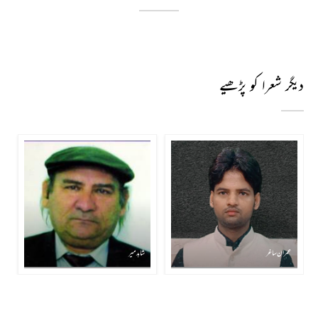
دیگر شعرا کو پڑھیے
عمران ساغر
شاہد میر