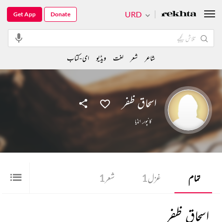
URD
Get App
Donate
شاعر
شعر
لغت
ویڈیو
ای-کتاب
اسحاق ظفر
کانپور
,
انڈیا
تمام
غزل
1
شعر
1
اسحاق ظفر