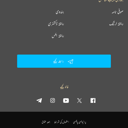
صوفی نامہ
ہندوی
ریختہ لرننگ
ریختہ ڈکشنری
ریختہ بکس
رابطہ کیجیے
فالو کیجیے
پرائیویسی پالیسی
استعمال کی شرائط
جملہ حقوق