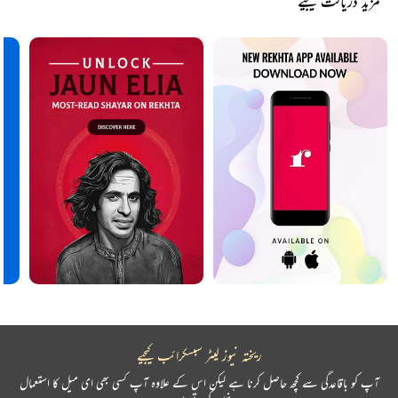
مزید دریافت کیجیے
ریختہ نیوز لیٹر سبسکرائب کیجیے
آپ کو باقاعدگی سے کچھ حاصل کرنا ہے لیکن اس کے علاوہ آپ کسی بھی ای میل کا استعمال