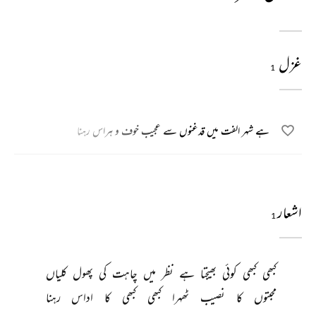
غزل
1
ہے شہر الفت میں قدغنوں سے عجیب خوف و ہراس رہنا
اشعار
1
کبھی 
کبھی 
کوئی 
بھیجتا 
ہے 
نظر 
میں 
چاہت 
کی 
پھول 
کلیاں 
محبتوں 
کا 
نصیب 
ٹھہرا 
کبھی 
کبھی 
کا 
اداس 
رہنا 