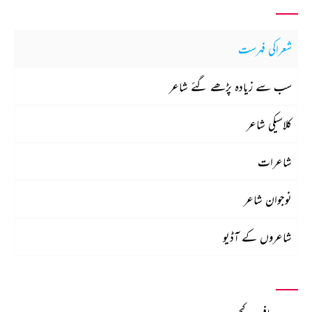
شعراکی فہرست
سب سے زیادہ پڑھے گئے شاعر
کلاسیکی شاعر
شاعرات
نوجوان شاعر
شاعروں کے آڈیو