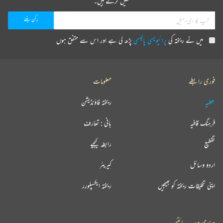
نہیں کرتے ہیں۔
میں نے ریختہ کی
پرائیویسی پالیسی
پڑھ لی ہے اور اس سے متفق ہوں
فوری رابطے
معلومات
عطیہ
ریختہ فاؤنڈیشن
فرہنگ قافیہ
بانی : تعارف
تقطیع
رابطہ کیجیے
اردو وسائل
کیریئر
اپنی تخلیقات ریختہ کو بھیجیں
ریختہ ایکسپلورر
ہماری ویب سائٹس