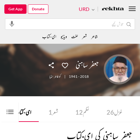
URD
Get App
Donate
شاعر
شعر
لغت
ویڈیو
ای-کتاب
جعفر ساہنی
1941 - 2018
|
کولکاتا
,
انڈیا
غزل
26
نظم
12
شعر
1
ای-کتاب
2
جعفر ساہنی کی ای-کتاب