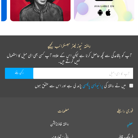
ریختہ نیوز لیٹر سبسکرائب کیجیے
آپ کو باقاعدگی سے کچھ حاصل کرنا ہے لیکن اس کے علاوہ آپ کسی بھی ای میل کا استعمال
نہیں کرتے ہیں۔
میں نے ریختہ کی
پرائیویسی پالیسی
پڑھ لی ہے اور اس سے متفق ہوں
فوری رابطے
معلومات
عطیہ
ریختہ فاؤنڈیشن
فرہنگ قافیہ
بانی : تعارف