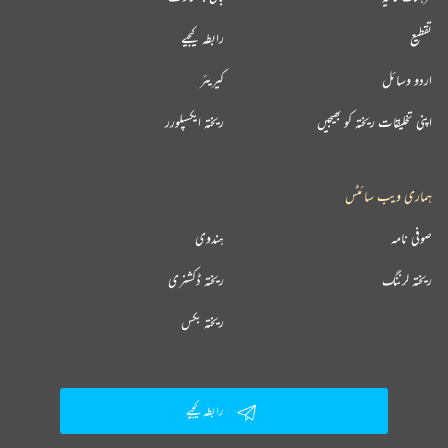
تقطیع
رابطہ کیجیے
اردو وسائل
کیریئر
اپنی تخلیقات ریختہ کو بھیجیں
ریختہ ایکسپلورر
ہماری ویب سائٹس
صوفی نامہ
ہندوی
ریختہ لرننگ
ریختہ ڈکشنری
ریختہ بکس
رابطہ کیجیے