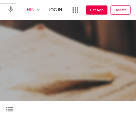
HIN
LOG IN
Get App
Donate
शायरी
ऑडियो
वीडियो
क़िस्सा
गेल
22
34
72
5