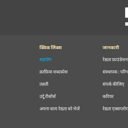
क्विक लिंक्स
जानकारी
सहयोग
रेख़्ता फ़ाउंडेशन
क़ाफ़िया शब्दकोश
संस्थापक : परि
तक़्ती
संपर्क कीजिए
उर्दू रीसोर्स
करियर
अपना काम रेख़्ता को भेजें
रेख़्ता एक्सप्लो