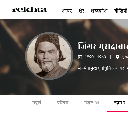
शायर
शेर
शब्दकोश
वीडियो
जिगर मुरादाबा
1890 - 1960
|
मुर
सबसे प्रमुख पूर्वाधुनिक शायरो
संपूर्ण
परिचय
ग़ज़ल
नज़्म
84
7