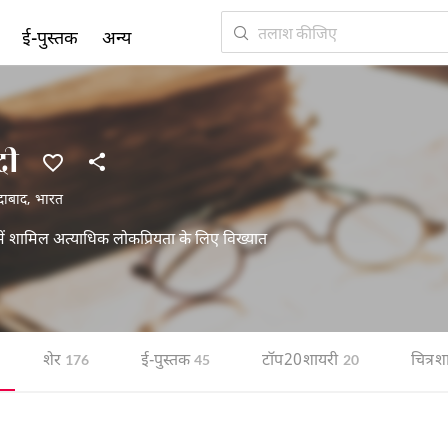
ई-पुस्तक
अन्य
दी
ादाबाद
,
भारत
ं में शामिल अत्याधिक लोकप्रियता के लिए विख्यात
शेर
ई-पुस्तक
टॉप 20 शायरी
चित्र 
176
45
20