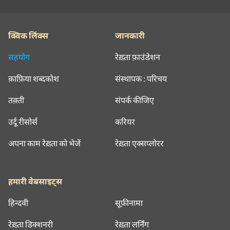
क्विक लिंक्स
जानकारी
सहयोग
रेख़्ता फ़ाउंडेशन
क़ाफ़िया शब्दकोश
संस्थापक : परिचय
तक़्ती
संपर्क कीजिए
उर्दू रीसोर्स
करियर
अपना काम रेख़्ता को भेजें
रेख़्ता एक्सप्लोरर
हमारी वेबसाइट्स
हिन्दवी
सूफ़ीनामा
रेख़्ता डिक्शनरी
रेख़्ता लर्निंग