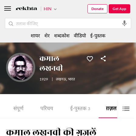
HIN
Donate
Get App
शायर
शेर
शब्दकोश
वीडियो
ई-पुस्तक
कमाल
लखनवी
1929
|
लखनऊ
,
भारत
संपूर्ण
परिचय
ई-पुस्तक
ग़ज़ल
3
11
कमाल लखनवी की ग़ज़लें