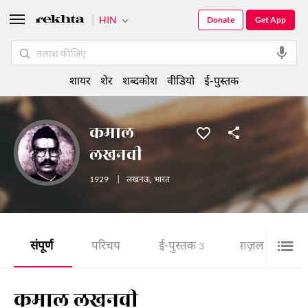
HIN
Donate
Get App
शायर
शेर
शब्दकोश
वीडियो
ई-पुस्तक
कमाल
लखनवी
1929
|
लखनऊ
,
भारत
संपूर्ण
परिचय
ई-पुस्तक
ग़ज़ल
3
11
कमाल लखनवी