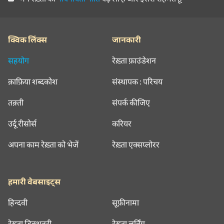
क्विक लिंक्स
जानकारी
सहयोग
रेख़्ता फ़ाउंडेशन
क़ाफ़िया शब्दकोश
संस्थापक : परिचय
तक़्ती
संपर्क कीजिए
उर्दू रीसोर्स
करियर
अपना काम रेख़्ता को भेजें
रेख़्ता एक्सप्लोरर
हमारी वेबसाइट्स
हिन्दवी
सूफ़ीनामा
रेख़्ता डिक्शनरी
रेख़्ता लर्निंग