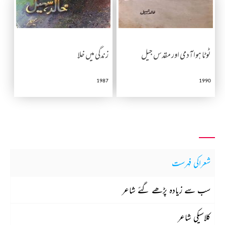
ٹوٹا ہوا آدمی اور مقدس جیل
زندگی میں خلا
1987
1990
شعراکی فہرست
سب سے زیادہ پڑھے گئے شاعر
کلاسیکی شاعر