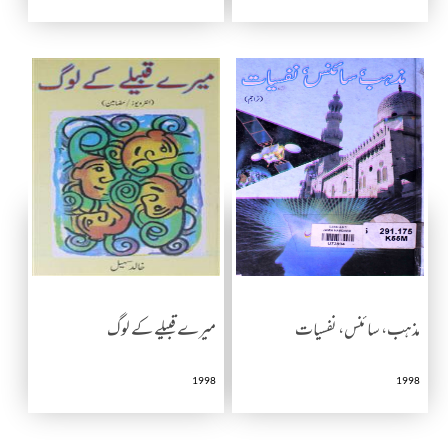
مذہب، سائنس، نفسیات
میرے قبیلے کے لوگ
1998
1998