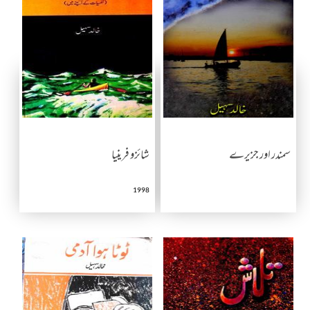
سمندر اور جزیرے
شائزو فرینیا
1998