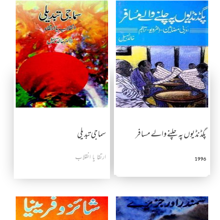
پگڈنڈیوں پہ چلنے والے مسافر
سماجی تبدیلی
ارتقا یا انقلاب
1996