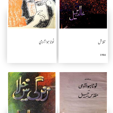
تلاش
ٹوٹا ہوا آدمی
1986