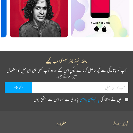
ریختہ نیوز لیٹر سبسکرائب کیجیے
آپ کو باقاعدگی سے کچھ حاصل کرنا ہے لیکن اس کے علاوہ آپ کسی بھی ای میل کا استعمال
نہیں کرتے ہیں۔
میں نے ریختہ کی
پرائیویسی پالیسی
پڑھ لی ہے اور اس سے متفق ہوں
فوری رابطے
معلومات