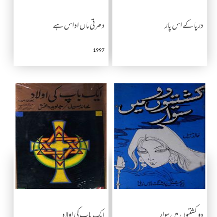
دریا کے اس پار
دھرتی ماں اداس ہے
1997
دو کشتیوں میں سوار
ایک باپ کی اولاد