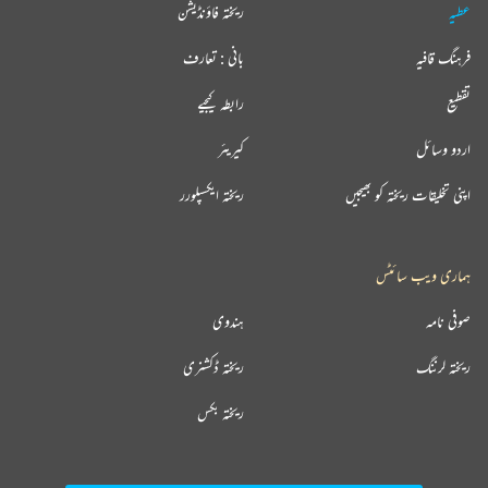
عطیہ
ریختہ فاؤنڈیشن
فرہنگ قافیہ
بانی : تعارف
تقطیع
رابطہ کیجیے
اردو وسائل
کیریئر
اپنی تخلیقات ریختہ کو بھیجیں
ریختہ ایکسپلورر
ہماری ویب سائٹس
صوفی نامہ
ہندوی
ریختہ لرننگ
ریختہ ڈکشنری
ریختہ بکس