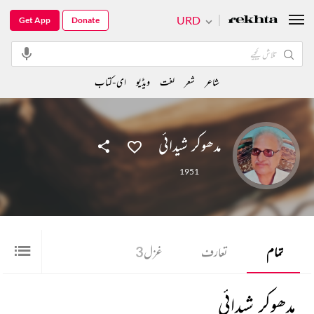
URD
Get App
Donate
شاعر
شعر
لغت
ویڈیو
ای-کتاب
مدھوکر شیدائی
1951
تمام
تعارف
غزل
3
مدھوکر شیدائی