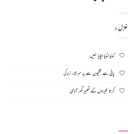
غزل
3
کمایا لٹایا بچایا نہیں
پائی ہے تلخیوں سے یہ سرشار زندگی
کرتا غیروں کے تعمیر گھر آدمی