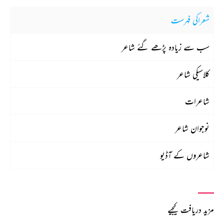
شعراکی فہرست
سب سے زیادہ پڑھے گئے شاعر
کلاسیکی شاعر
شاعرات
نوجوان شاعر
شاعروں کے آڈیو
مزید دریافت کیجیے