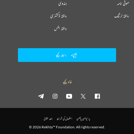
صوفی نامہ
ہندوی
ریختہ لرننگ
ریختہ ڈکشنری
ریختہ بکس
رابطہ کیجیے
فالو کیجیے
پرائیویسی پالیسی
استعمال کی شرائط
جملہ حقوق
© 2026 Rekhta™ Foundation. All rights reserved.