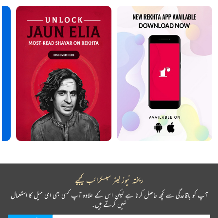
ریختہ نیوز لیٹر سبسکرائب کیجیے
آپ کو باقاعدگی سے کچھ حاصل کرنا ہے لیکن اس کے علاوہ آپ کسی بھی ای میل کا استعمال
نہیں کرتے ہیں۔