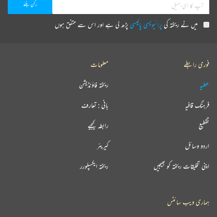
میں نے ریختہ کی
پرائیویسی پالیسی
پڑھ لی ہے اور اس سے متفق ہوں
فوری رابطے
معلومات
عطیہ
ریختہ فاؤنڈیشن
فرہنگ قافیہ
بانی : تعارف
تقطیع
رابطہ کیجیے
اردو وسائل
کیریئر
اپنی تخلیقات ریختہ کو بھیجیں
ریختہ ایکسپلورر
ہماری ویب سائٹس