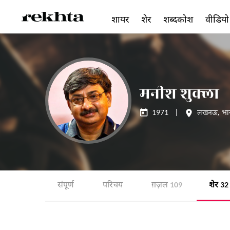
शायर
शेर
शब्दकोश
वीडियो
मनीश शुक्ला
1971
|
लखनऊ
,
भा
संपूर्ण
परिचय
ग़ज़ल
शेर
109
32