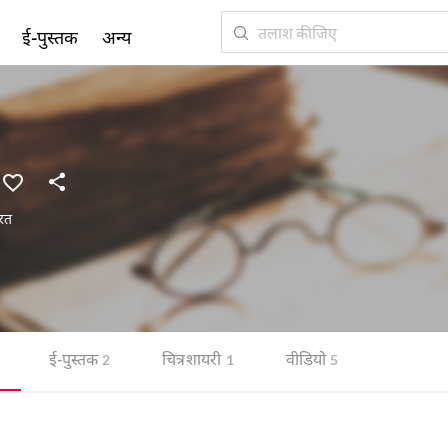
ई-पुस्तक
अन्य
रत
ई-पुस्तक
चित्र शायरी
वीडियो
2
1
5