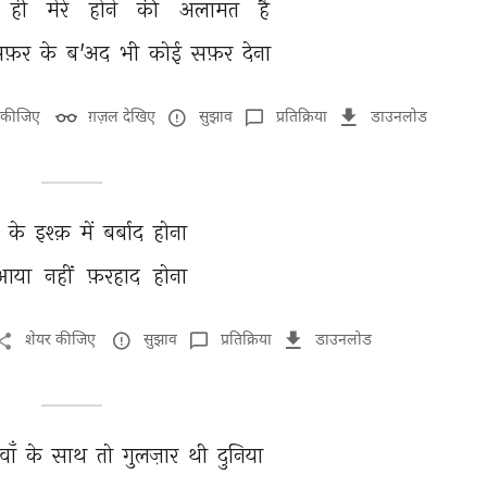
ही 
मेरे 
होने 
की 
अलामत 
है 
फ़र 
के 
ब'अद 
भी 
कोई 
सफ़र 
देना 
 कीजिए
ग़ज़ल देखिए
सुझाव
प्रतिक्रिया
डाउनलोड
 
के 
इश्क़ 
में 
बर्बाद 
होना 
आया 
नहीं 
फ़रहाद 
होना 
शेयर कीजिए
सुझाव
प्रतिक्रिया
डाउनलोड
ाँ 
के 
साथ 
तो 
गुलज़ार 
थी 
दुनिया 