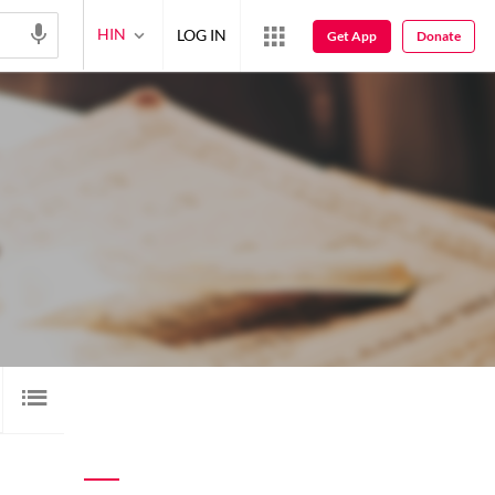
HIN
LOG IN
Get App
Donate