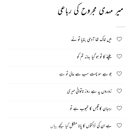
میر مہدی مجروح کی رباعی
میں خاک تھا آدمی بنایا تو نے
چلنے کا تو ہو گیا بہانہ تم کو
جو ہے سو پست سب سے عالی تو ہے
زوروں پہ ہے روز ناتوانی میری
رہبان کا قیس کا محبوب ہے تو
ہے ان کی نزاکتوں کا پانا مشکل کیا کیجے بیاں