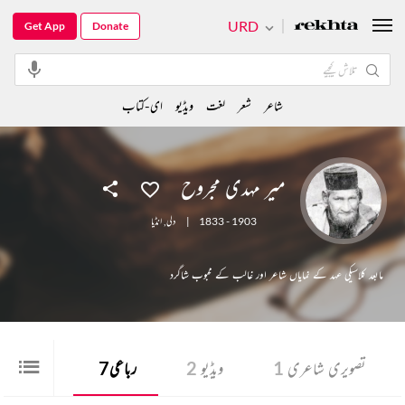
URD
Get App
Donate
شاعر
شعر
لغت
ویڈیو
ای-کتاب
میر مہدی مجروح
1833 - 1903
|
دلی
,
انڈیا
مابعد کلاسیکی عہد کے نمایاں شاعر اور غالب کے محبوب شاگرد
تصویری شاعری
1
ویڈیو
2
رباعی
7
دیگر