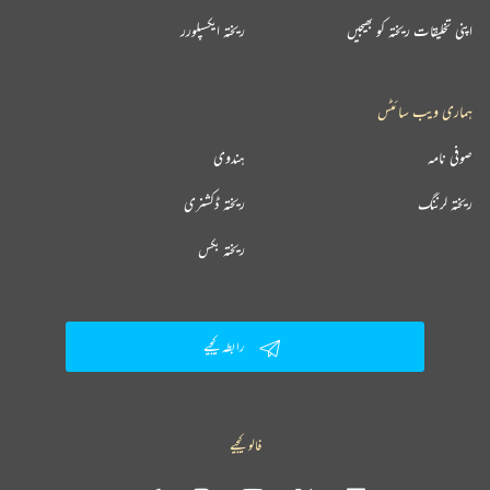
اپنی تخلیقات ریختہ کو بھیجیں
ریختہ ایکسپلورر
ہماری ویب سائٹس
صوفی نامہ
ہندوی
ریختہ لرننگ
ریختہ ڈکشنری
ریختہ بکس
رابطہ کیجیے
فالو کیجیے