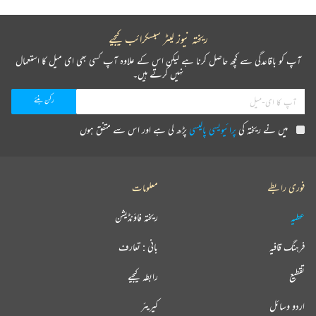
ریختہ نیوز لیٹر سبسکرائب کیجیے
آپ کو باقاعدگی سے کچھ حاصل کرنا ہے لیکن اس کے علاوہ آپ کسی بھی ای میل کا استعمال
نہیں کرتے ہیں۔
میں نے ریختہ کی
پرائیویسی پالیسی
پڑھ لی ہے اور اس سے متفق ہوں
فوری رابطے
معلومات
عطیہ
ریختہ فاؤنڈیشن
فرہنگ قافیہ
بانی : تعارف
تقطیع
رابطہ کیجیے
اردو وسائل
کیریئر