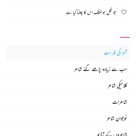
جو نخل ہو خشک اس کا پھلنا کیا ہے
شعراکی فہرست
سب سے زیادہ پڑھے گئے شاعر
کلاسیکی شاعر
شاعرات
نوجوان شاعر
شاعروں کے آڈیو