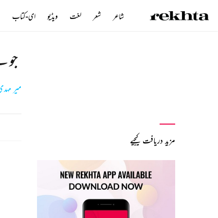
شاعر
شعر
لغت
ویڈیو
ای-کتاب
ن
جو ہ
میر مہدی
مزید دریافت کیجیے