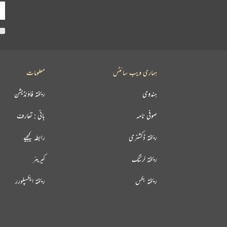
ہماری ویب سائٹس
معلومات
ہندوی
ریختہ فاؤنڈیشن
صوفی نامہ
بانی : تعارف
ریختہ ڈکشنری
رابطہ کیجیے
ریختہ لرننگ
کیریئر
ریختہ بکس
ریختہ ایکسپلورر