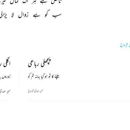
ناقص 
ہے 
ہر 
اک 
کمال 
تیر
سب 
کو 
ہے 
زوال 
لا 
یزالی
 مجروح
پچھلی رباعی
اگلی ر
چلنے کا تو ہو گیا بہانہ تم کو
زوروں پہ
میر مہدی
میر مہدی مجروح