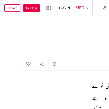
URD
LOG IN
Donate
Get App
لی 
تو 
ہے 
تو 
ہے 