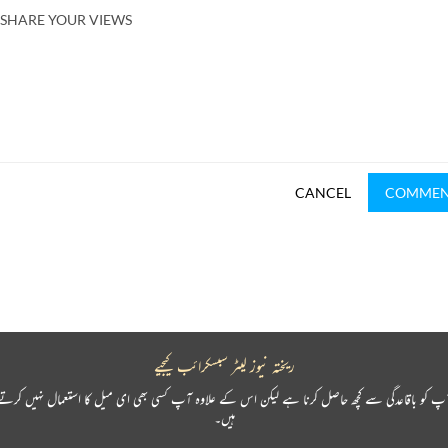
SHARE YOUR VIEWS
CANCEL
COMME
ریختہ نیوز لیٹر سبسکرائب کیجیے
پ کو باقاعدگی سے کچھ حاصل کرنا ہے لیکن اس کے علاوہ آپ کسی بھی ای میل کا استعمال نہیں کرتے
ہیں۔