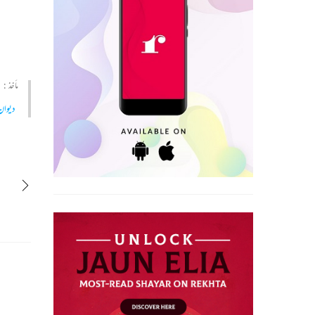
مأخذ :
دیوان