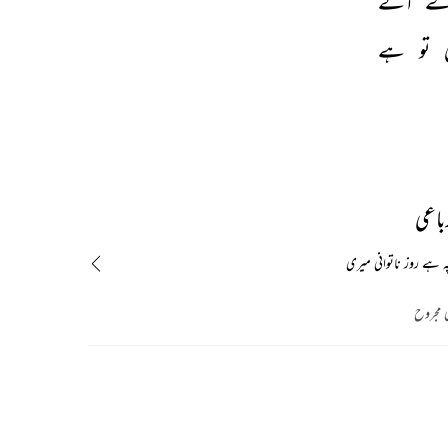
ے 
آگے 
 
تو 
ہے 
باعی
 ہے روز ناتوانی میری
 مجروح