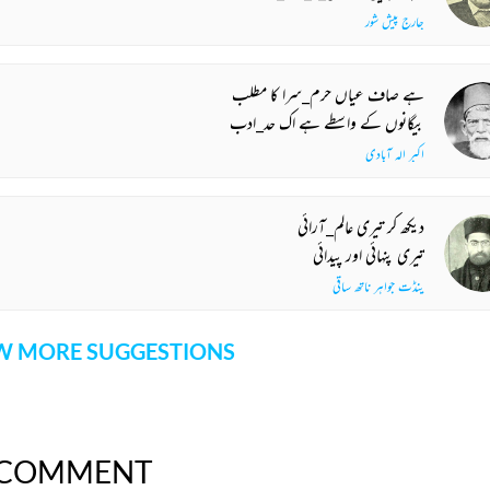
جارج پیش شور
ہے صاف عیاں حرم_سرا کا مطلب
بیگانوں کے واسطے ہے اک حد_ادب
اکبر الہ آبادی
دیکھ کر تیری عالم_آرائی
تیری پنہائی اور پیدائی
پنڈت جواہر ناتھ ساقی
 MORE SUGGESTIONS
COMMENT