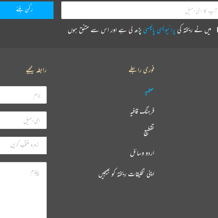
میں نے ریختہ کی
پرائیویسی پالیسی
پڑھ لی ہے اور اس سے متفق ہوں
فوری رابطے
رابطہ کیجیے
عطیہ
فرہنگ قافیہ
تقطیع
اردو وسائل
اپنی تخلیقات ریختہ کو بھیجیں