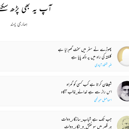
آپ یہ بھی پڑھ سکتے
ہماری پسند
پھوڑے نے سفر میں سخت گھبرایا ہے
کلکتہ کی راہ میں یہ دکھ پایا ہے
منیر شکوہ آبادی
شیطان کرتا ہے کب کسی کو گمراہ
اس راز سے ہے خدائے_غالب آگاہ
اسماعیل میرٹھی
جب تک ہے شباب_سازگار_دولت
ہر قصر میں سو نقش_و_نگار_دولت