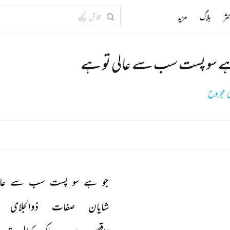
ثر
بلاگ
مزید
ے سو پست سب سے عالی تو ہے
 مجروح
جو 
ہے 
سو 
پست 
سب 
سے 
عا
شایان 
صفات 
ذوالجلای 