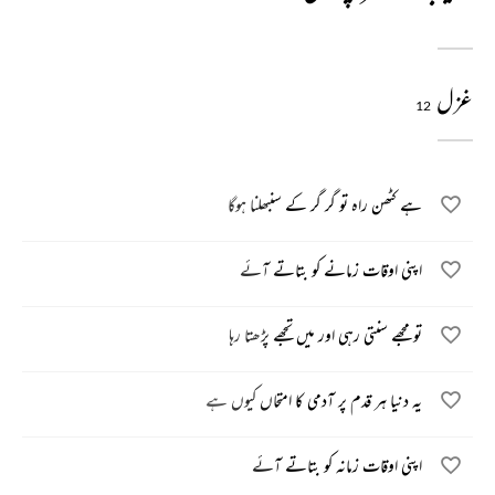
غزل
12
ہے کٹھن راہ تو گر گر کے سنبھلنا ہوگا
اپنی اوقات زمانے کو بتاتے آئے
تو مجھے سنتی رہی اور میں تجھے پڑھتا رہا
یہ دنیا ہر قدم پر آدمی کا امتحاں کیوں ہے
اپنی اوقات زمانہ کو بتاتے آئے