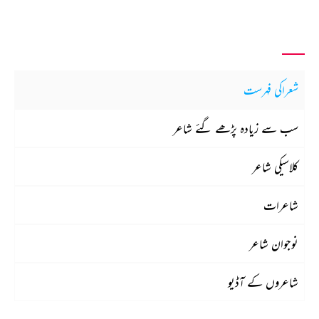
شعراکی فہرست
سب سے زیادہ پڑھے گئے شاعر
کلاسیکی شاعر
شاعرات
نوجوان شاعر
شاعروں کے آڈیو