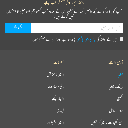
ریختہ نیوز لیٹر سبسکرائب کیجیے
آپ کو باقاعدگی سے کچھ حاصل کرنا ہے لیکن اس کے علاوہ آپ کسی بھی ای میل کا استعمال
نہیں کرتے ہیں۔
میں نے ریختہ کی
پرائیویسی پالیسی
پڑھ لی ہے اور اس سے متفق ہوں
فوری رابطے
معلومات
عطیہ
ریختہ فاؤنڈیشن
فرہنگ قافیہ
بانی : تعارف
تقطیع
رابطہ کیجیے
اردو وسائل
کیریئر
اپنی تخلیقات ریختہ کو بھیجیں
ریختہ ایکسپلورر