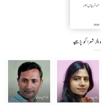
انداز بیاں اور
2020
دیگر شعرا کو پڑھیے
چترا بھاردواج سمن
شاکر حسین اصلاحی