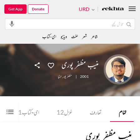
URD
Get App
Donate
شاعر
شعر
لغت
ویڈیو
ای-کتاب
منیب مظفر پوری
2001
|
مظفر پور
,
انڈیا
تمام
تعارف
غزل
12
ای-کتاب
1
منیب مظفر پوری