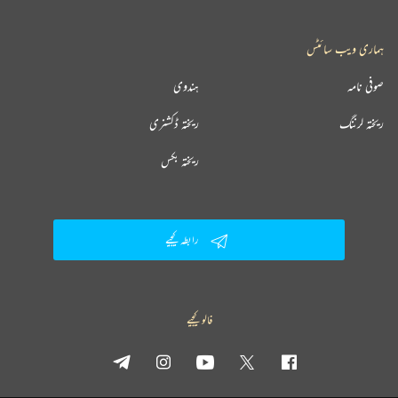
ہماری ویب سائٹس
صوفی نامہ
ہندوی
ریختہ لرننگ
ریختہ ڈکشنری
ریختہ بکس
رابطہ کیجیے
فالو کیجیے