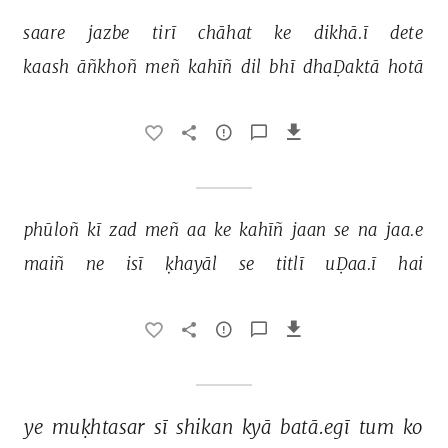
saare 
jazbe 
tirī 
chāhat 
ke 
dikhā.ī 
dete 
kaash 
āñkhoñ 
meñ 
kahīñ 
dil 
bhī 
dhaḌaktā 
hotā 
phūloñ 
kī 
zad 
meñ 
aa 
ke 
kahīñ 
jaan 
se 
na 
jaa.e 
maiñ 
ne 
isī 
ḳhayāl 
se 
titlī 
uḌaa.ī 
hai 
ye 
muḳhtasar 
sī 
shikan 
kyā 
batā.egī 
tum 
ko 