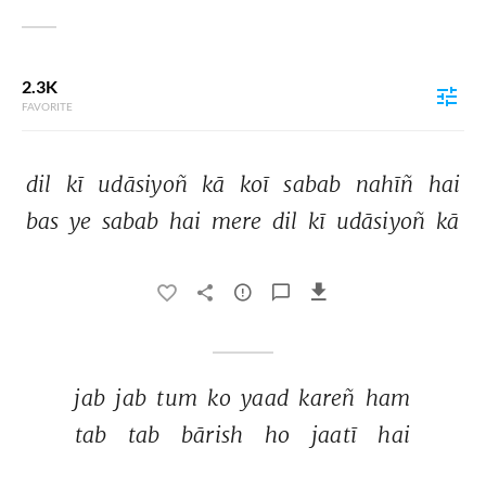
2.3K
FAVORITE
dil 
kī 
udāsiyoñ 
kā 
koī 
sabab 
nahīñ 
hai 
bas 
ye 
sabab 
hai 
mere 
dil 
kī 
udāsiyoñ 
kā 
jab 
jab 
tum 
ko 
yaad 
kareñ 
ham 
tab 
tab 
bārish 
ho 
jaatī 
hai 