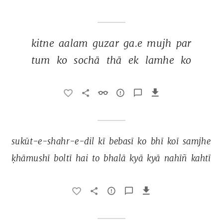
kitne 
aalam 
guzar 
ga.e 
mujh 
par 
tum 
ko 
sochā 
thā 
ek 
lamhe 
ko 
sukūt-e-shahr-e-dil 
kī 
bebasī 
ko 
bhī 
koī 
samjhe 
ḳhāmushī 
boltī 
hai 
to 
bhalā 
kyā 
kyā 
nahīñ 
kahtī 