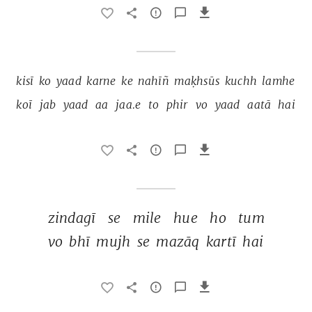
kisī 
ko 
yaad 
karne 
ke 
nahīñ 
maḳhsūs 
kuchh 
lamhe 
koī 
jab 
yaad 
aa 
jaa.e 
to 
phir 
vo 
yaad 
aatā 
hai 
zindagī 
se 
mile 
hue 
ho 
tum 
vo 
bhī 
mujh 
se 
mazāq 
kartī 
hai 