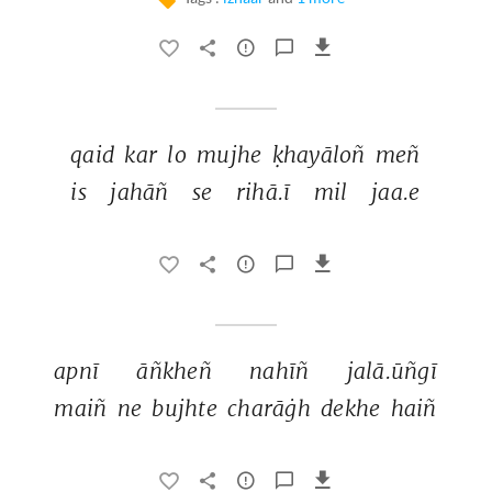
qaid 
kar 
lo 
mujhe 
ḳhayāloñ 
meñ 
is 
jahāñ 
se 
rihā.ī 
mil 
jaa.e 
apnī 
āñkheñ 
nahīñ 
jalā.ūñgī 
maiñ 
ne 
bujhte 
charāġh 
dekhe 
haiñ 