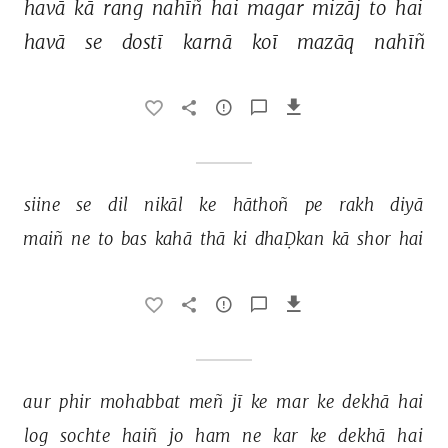
havā 
kā 
rang 
nahīñ 
hai 
magar 
mizāj 
to 
hai 
havā 
se 
dostī 
karnā 
koī 
mazāq 
nahīñ 
siine 
se 
dil 
nikāl 
ke 
hāthoñ 
pe 
rakh 
diyā 
maiñ 
ne 
to 
bas 
kahā 
thā 
ki 
dhaḌkan 
kā 
shor 
hai 
aur 
phir 
mohabbat 
meñ 
jī 
ke 
mar 
ke 
dekhā 
hai 
log 
sochte 
haiñ 
jo 
ham 
ne 
kar 
ke 
dekhā 
hai 