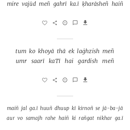
mire 
vajūd 
meñ 
gahrī 
ka.ī 
ḳharāsheñ 
haiñ 
tum 
ko 
khoyā 
thā 
ek 
laġhzish 
meñ 
umr 
saarī 
kaTī 
hai 
gardish 
meñ 
maiñ 
jal 
ga.ī 
huuñ 
dhuup 
kī 
kirnoñ 
se 
jā-ba-jā 
aur 
vo 
samajh 
rahe 
haiñ 
ki 
rañgat 
nikhar 
ga.ī 