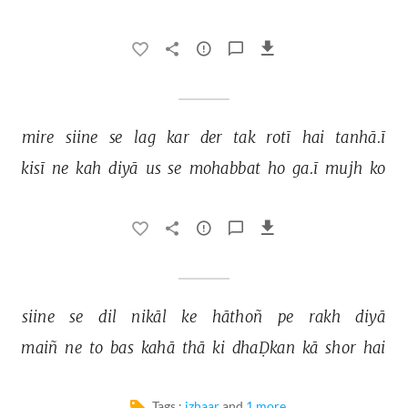
mire 
siine 
se 
lag 
kar 
der 
tak 
rotī 
hai 
tanhā.ī 
kisī 
ne 
kah 
diyā 
us 
se 
mohabbat 
ho 
ga.ī 
mujh 
ko 
siine 
se 
dil 
nikāl 
ke 
hāthoñ 
pe 
rakh 
diyā 
maiñ 
ne 
to 
bas 
kahā 
thā 
ki 
dhaḌkan 
kā 
shor 
hai 
Tags :
izhaar
and
1 more