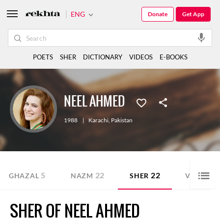
ENG
Donate
Get App
POETS
SHER
DICTIONARY
VIDEOS
E-BOOKS
NEEL AHMED
1988
|
Karachi
,
Pakistan
5
22
22
1
GHAZAL
NAZM
SHER
VIDEO
SHER OF NEEL AHMED