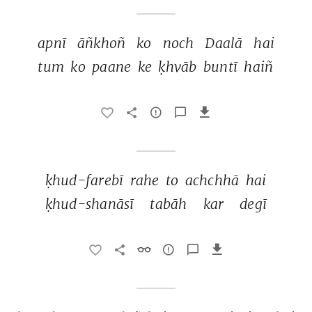
apnī 
āñkhoñ 
ko 
noch 
Daalā 
hai 
tum 
ko 
paane 
ke 
ḳhvāb 
buntī 
haiñ 
ḳhud-farebī 
rahe 
to 
achchhā 
hai 
ḳhud-shanāsī 
tabāh 
kar 
degī 