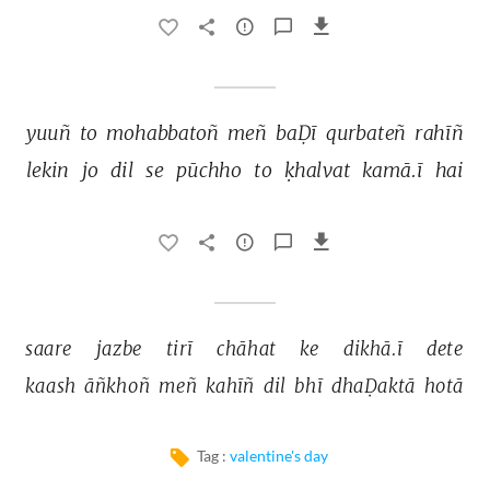
yuuñ 
to 
mohabbatoñ 
meñ 
baḌī 
qurbateñ 
rahīñ 
lekin 
jo 
dil 
se 
pūchho 
to 
ḳhalvat 
kamā.ī 
hai 
saare 
jazbe 
tirī 
chāhat 
ke 
dikhā.ī 
dete 
kaash 
āñkhoñ 
meñ 
kahīñ 
dil 
bhī 
dhaḌaktā 
hotā 
Tag :
valentine's day