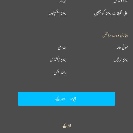
اردو وسائل
کیریئر
اپنی تخلیقات ریختہ کو بھیجیں
ریختہ ایکسپلورر
ہماری ویب سائٹس
صوفی نامہ
ہندوی
ریختہ لرننگ
ریختہ ڈکشنری
ریختہ بکس
رابطہ کیجیے
فالو کیجیے