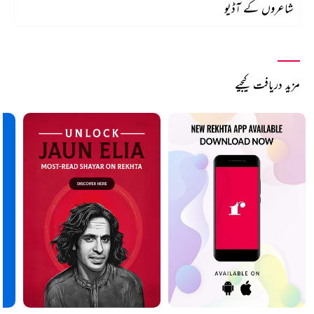
شاعروں کے آڈیو
مزید دریافت کیجیے