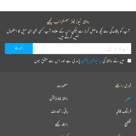
ریختہ نیوز لیٹر سبسکرائب کیجیے
آپ کو باقاعدگی سے کچھ حاصل کرنا ہے لیکن اس کے علاوہ آپ کسی بھی ای میل کا استعمال
نہیں کرتے ہیں۔
میں نے ریختہ کی
پرائیویسی پالیسی
پڑھ لی ہے اور اس سے متفق ہوں
فوری رابطے
معلومات
عطیہ
ریختہ فاؤنڈیشن
فرہنگ قافیہ
بانی : تعارف
تقطیع
رابطہ کیجیے