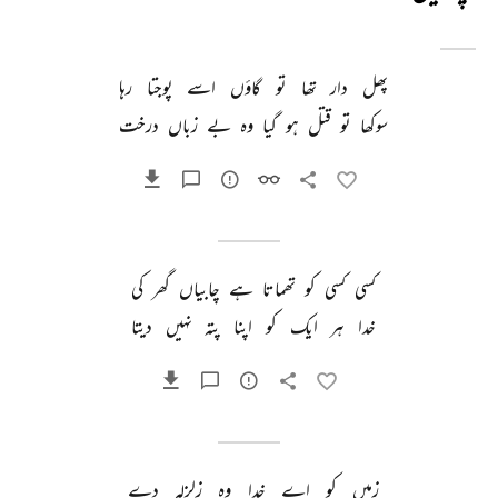
پھل 
دار 
تھا 
تو 
گاؤں 
اسے 
پوجتا 
رہا 
سوکھا 
تو 
قتل 
ہو 
گیا 
وہ 
بے 
زباں 
درخت 
کسی 
کسی 
کو 
تھماتا 
ہے 
چابیاں 
گھر 
کی 
خدا 
ہر 
ایک 
کو 
اپنا 
پتہ 
نہیں 
دیتا 
زمیں 
کو 
اے 
خدا 
وہ 
زلزلہ 
دے 