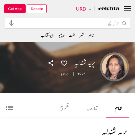
URD
Get App
Donate
شاعر
شعر
لغت
ویڈیو
ای-کتاب
پریہ شندلیہ
1995
|
دلی
,
انڈیا
تمام
تعارف
نظم
5
پریہ شندلیہ