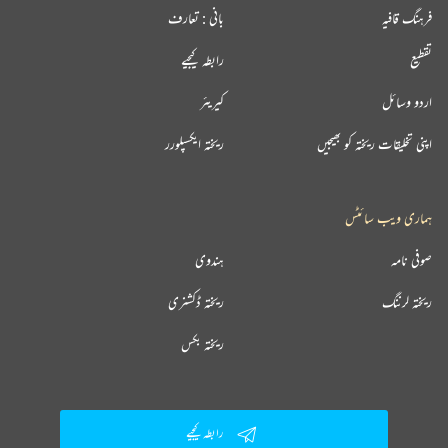
فرہنگ قافیہ
بانی : تعارف
تقطیع
رابطہ کیجیے
اردو وسائل
کیریئر
اپنی تخلیقات ریختہ کو بھیجیں
ریختہ ایکسپلورر
ہماری ویب سائٹس
صوفی نامہ
ہندوی
ریختہ لرننگ
ریختہ ڈکشنری
ریختہ بکس
رابطہ کیجیے