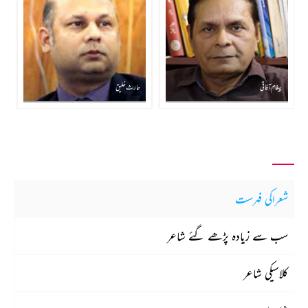
پیغام آفاقی
حارث خلیق
شعراکی فہرست
سب سے زیادہ پڑھے گئے شاعر
کلاسیکی شاعر