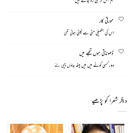
ہم ہنس کر ہی رہ جاتے ہیں
مورتی کار
اس کی ہتھیلی مٹی سے لپٹی ہوئی تھی
ڈھونڈتی ہوں تجھے میں
دور کسی کونے میں میں بیٹھ جاؤں چپی لئے
دیگر شعرا کو پڑھیے