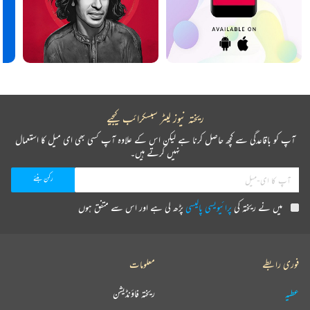
ریختہ نیوز لیٹر سبسکرائب کیجیے
آپ کو باقاعدگی سے کچھ حاصل کرنا ہے لیکن اس کے علاوہ آپ کسی بھی ای میل کا استعمال
نہیں کرتے ہیں۔
میں نے ریختہ کی
پرائیویسی پالیسی
پڑھ لی ہے اور اس سے متفق ہوں
فوری رابطے
معلومات
عطیہ
ریختہ فاؤنڈیشن