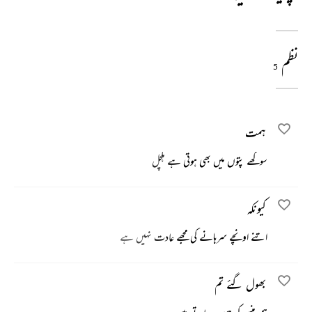
نظم
5
ہمت
سوکھے پتوں میں بھی ہوتی ہے ہلچل
کیونکہ
اتنے اونچے سرہانے کی مجھے عادت نہیں ہے
بھول گئے تم