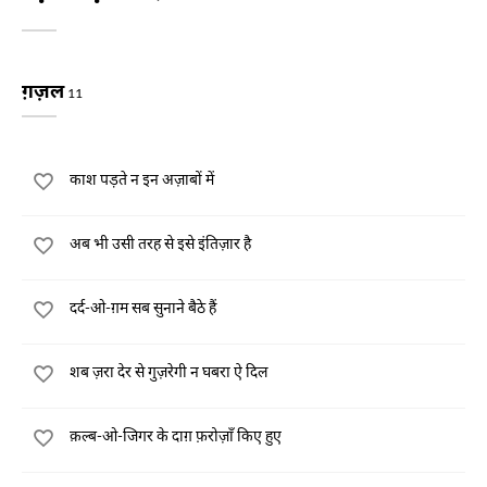
ग़ज़ल
11
काश पड़ते न इन अज़ाबों में
अब भी उसी तरह से इसे इंतिज़ार है
दर्द-ओ-ग़म सब सुनाने बैठे हैं
शब ज़रा देर से गुज़रेगी न घबरा ऐ दिल
क़ल्ब-ओ-जिगर के दाग़ फ़रोज़ाँ किए हुए