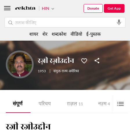
HIN
Donate
Get App
शायर
शेर
शब्दकोश
वीडियो
ई-पुस्तक
रज़ी रज़ीउद्दीन
1953
|
संयुक्त राज्य अमेरिका
संपूर्ण
परिचय
ग़ज़ल
नज़्म
शे
11
4
रज़ी रज़ीउद्दीन