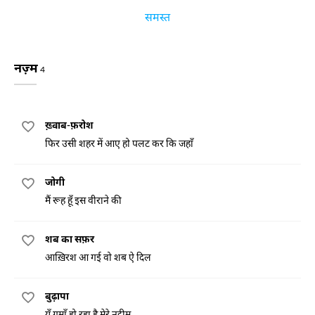
समस्त
नज़्म
4
ख़्वाब-फ़रोश
फिर उसी शहर में आए हो पलट कर कि जहाँ
जोगी
मैं रूह हूँ इस वीराने की
शब का सफ़र
आख़िरश आ गई वो शब ऐ दिल
बुढ़ापा
यूँ गुमाँ हो रहा है मेरे नदीम