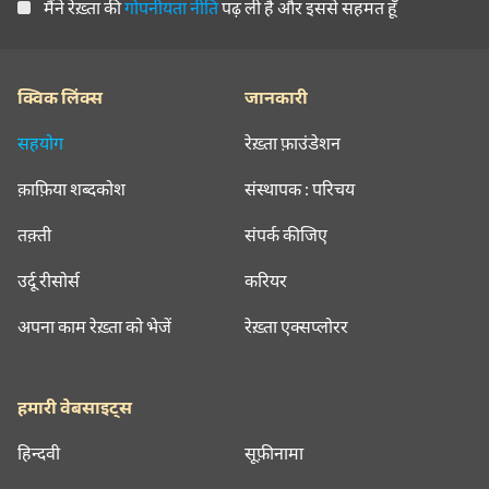
मैंने रेख़्ता की
गोपनीयता नीति
पढ़ ली है और इससे सहमत हूँ
क्विक लिंक्स
जानकारी
सहयोग
रेख़्ता फ़ाउंडेशन
क़ाफ़िया शब्दकोश
संस्थापक : परिचय
तक़्ती
संपर्क कीजिए
उर्दू रीसोर्स
करियर
अपना काम रेख़्ता को भेजें
रेख़्ता एक्सप्लोरर
हमारी वेबसाइट्स
हिन्दवी
सूफ़ीनामा