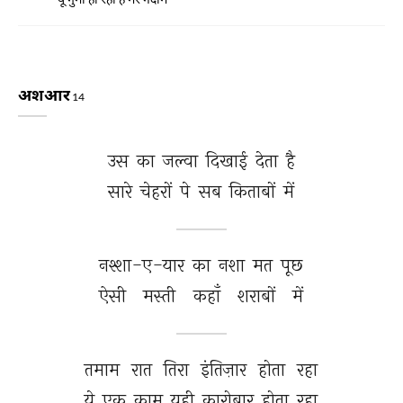
अशआर
14
उस 
का 
जल्वा 
दिखाई 
देता 
है 
सारे 
चेहरों 
पे 
सब 
किताबों 
में 
नश्शा-ए-यार 
का 
नशा 
मत 
पूछ 
ऐसी 
मस्ती 
कहाँ 
शराबों 
में 
तमाम 
रात 
तिरा 
इंतिज़ार 
होता 
रहा 
ये 
एक 
काम 
यही 
कारोबार 
होता 
रहा 