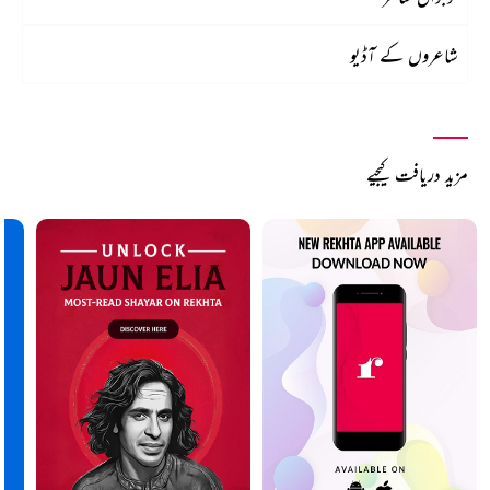
شاعروں کے آڈیو
مزید دریافت کیجیے