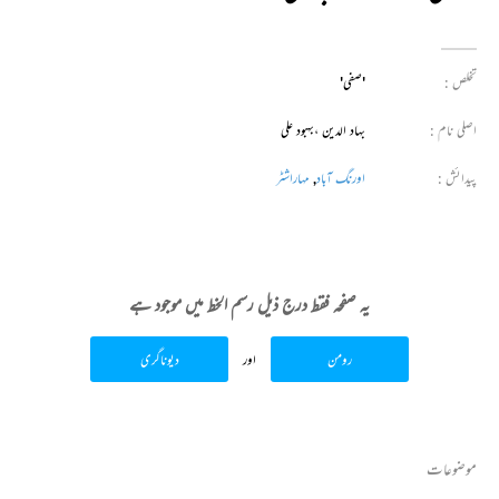
تخلص :
'صفی'
اصلی نام :
بہاد الدین ،بہبود علی
پیدائش :
اورنگ آباد
,
مہاراشٹر
یہ صفحہ فقط درج ذیل رسم الخط میں موجود ہے
رومن
اور
دیوناگری
موضوعات