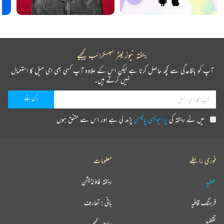
ریختہ نیوز لیٹر سبسکرائب کیجیے
آپ کو باقاعدگی سے کچھ حاصل کرنا ہے لیکن اس کے علاوہ آپ کسی بھی ای میل کا استعمال
نہیں کرتے ہیں۔
میں نے ریختہ کی
پرائیویسی پالیسی
پڑھ لی ہے اور اس سے متفق ہوں
فوری رابطے
معلومات
عطیہ
ریختہ فاؤنڈیشن
فرہنگ قافیہ
بانی : تعارف
تقطیع
رابطہ کیجیے