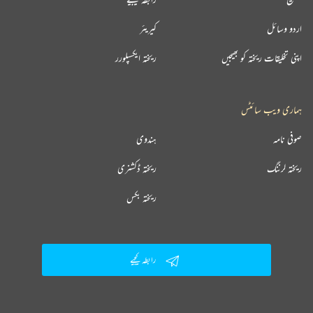
اردو وسائل
کیریئر
اپنی تخلیقات ریختہ کو بھیجیں
ریختہ ایکسپلورر
ہماری ویب سائٹس
صوفی نامہ
ہندوی
ریختہ لرننگ
ریختہ ڈکشنری
ریختہ بکس
رابطہ کیجیے