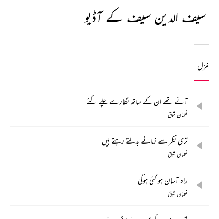
سیف الدین سیف کے آڈیو
غزل
آئے تھے ان کے ساتھ نظارے چلے گئے
نعمان شوق
تری نظر سے زمانے بدلتے رہتے ہیں
نعمان شوق
راہ آسان ہو گئی ہوگی
نعمان شوق