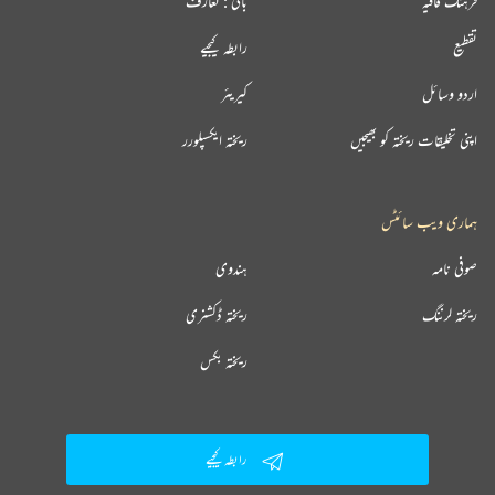
فرہنگ قافیہ
بانی : تعارف
تقطیع
رابطہ کیجیے
اردو وسائل
کیریئر
اپنی تخلیقات ریختہ کو بھیجیں
ریختہ ایکسپلورر
ہماری ویب سائٹس
صوفی نامہ
ہندوی
ریختہ لرننگ
ریختہ ڈکشنری
ریختہ بکس
رابطہ کیجیے