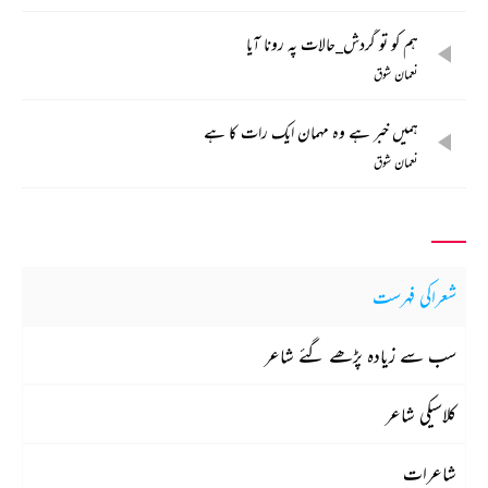
ہم کو تو گردش_حالات پہ رونا آیا
نعمان شوق
ہمیں خبر ہے وہ مہمان ایک رات کا ہے
نعمان شوق
شعراکی فہرست
سب سے زیادہ پڑھے گئے شاعر
کلاسیکی شاعر
شاعرات