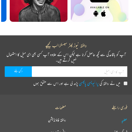
ریختہ نیوز لیٹر سبسکرائب کیجیے
آپ کو باقاعدگی سے کچھ حاصل کرنا ہے لیکن اس کے علاوہ آپ کسی بھی ای میل کا استعمال
نہیں کرتے ہیں۔
میں نے ریختہ کی
پرائیویسی پالیسی
پڑھ لی ہے اور اس سے متفق ہوں
فوری رابطے
معلومات
عطیہ
ریختہ فاؤنڈیشن