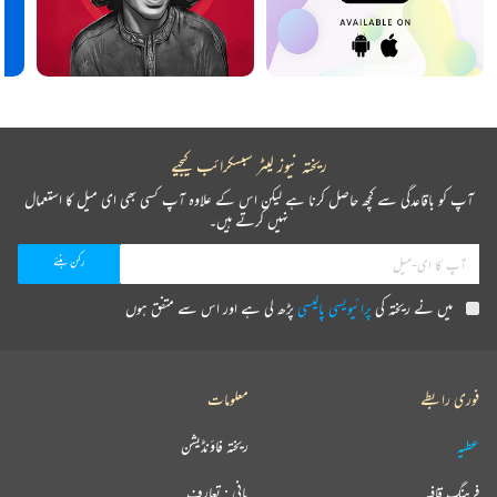
ریختہ نیوز لیٹر سبسکرائب کیجیے
آپ کو باقاعدگی سے کچھ حاصل کرنا ہے لیکن اس کے علاوہ آپ کسی بھی ای میل کا استعمال
نہیں کرتے ہیں۔
میں نے ریختہ کی
پرائیویسی پالیسی
پڑھ لی ہے اور اس سے متفق ہوں
فوری رابطے
معلومات
عطیہ
ریختہ فاؤنڈیشن
فرہنگ قافیہ
بانی : تعارف