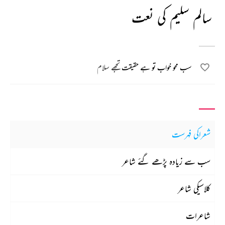
سالم سلیم کی نعت
سب محو خواب تو ہے حقیقت تجھے سلام
شعراکی فہرست
سب سے زیادہ پڑھے گئے شاعر
کلاسیکی شاعر
شاعرات