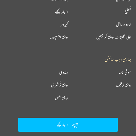
تقطیع
رابطہ کیجیے
اردو وسائل
کیریئر
اپنی تخلیقات ریختہ کو بھیجیں
ریختہ ایکسپلورر
ہماری ویب سائٹس
صوفی نامہ
ہندوی
ریختہ لرننگ
ریختہ ڈکشنری
ریختہ بکس
رابطہ کیجیے