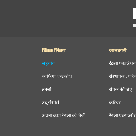
क्विक लिंक्स
जानकारी
सहयोग
रेख़्ता फ़ाउंडेशन
क़ाफ़िया शब्दकोश
संस्थापक : परि
तक़्ती
संपर्क कीजिए
उर्दू रीसोर्स
करियर
अपना काम रेख़्ता को भेजें
रेख़्ता एक्सप्लो