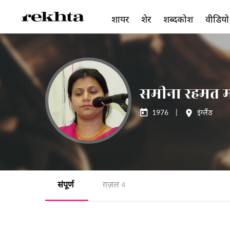
शायर
शेर
शब्दकोश
वीडियो
समीना रहमत 
1976
|
इंग्लैंड
संपूर्ण
ग़ज़ल
4