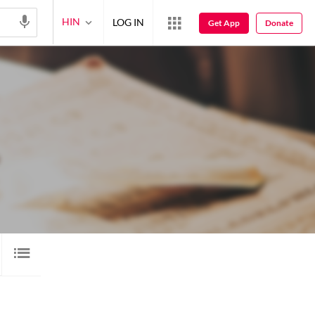
HIN
LOG IN
Get App
Donate