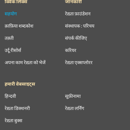
क्विक लिंक्स
जानकारी
सहयोग
रेख़्ता फ़ाउंडेशन
क़ाफ़िया शब्दकोश
संस्थापक : परिचय
तक़्ती
संपर्क कीजिए
उर्दू रीसोर्स
करियर
अपना काम रेख़्ता को भेजें
रेख़्ता एक्सप्लोरर
हमारी वेबसाइट्स
हिन्दवी
सूफ़ीनामा
रेख़्ता डिक्शनरी
रेख़्ता लर्निंग
रेख़्ता बुक्स