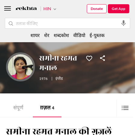
HIN
Donate
Get App
शायर
शेर
शब्दकोश
वीडियो
ई-पुस्तक
समीना रहमत
मनाल
1976
|
इंग्लैंड
संपूर्ण
ग़ज़ल
4
समीना रहमत मनाल की ग़ज़लें