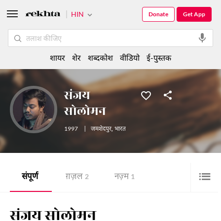
HIN
Donate
Get App
शायर
शेर
शब्दकोश
वीडियो
ई-पुस्तक
संजय
सोलोमन
1997
|
जमशेदपुर
,
भारत
संपूर्ण
ग़ज़ल
नज़्म
2
1
संजय सोलोमन