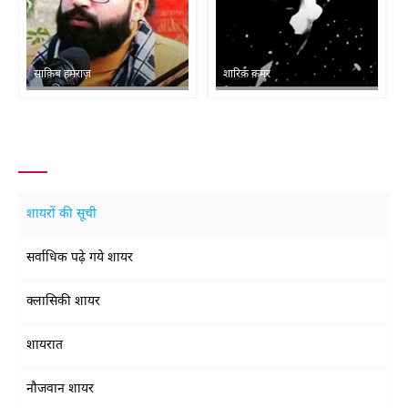
साक़िब हमराज़
शारिक़ क़मर
शायरों की सूची
सर्वाधिक पढ़े गये शायर
क्लासिकी शायर
शायरात
नौजवान शायर