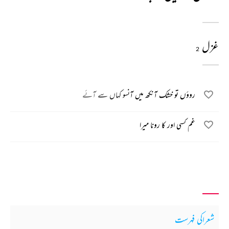
غزل
2
روؤں تو خشک آنکھ میں آنسو کہاں سے آئے
غم کسی اور کا رونا میرا
شعراکی فہرست