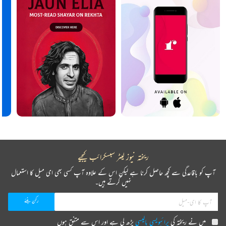
ریختہ نیوز لیٹر سبسکرائب کیجیے
آپ کو باقاعدگی سے کچھ حاصل کرنا ہے لیکن اس کے علاوہ آپ کسی بھی ای میل کا استعمال
نہیں کرتے ہیں۔
میں نے ریختہ کی
پرائیویسی پالیسی
پڑھ لی ہے اور اس سے متفق ہوں