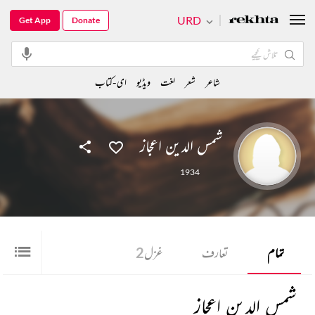
URD
Get App
Donate
شاعر
شعر
لغت
ویڈیو
ای-کتاب
شمس الدین اعجاز
1934
تمام
تعارف
غزل
2
شمس الدین اعجاز