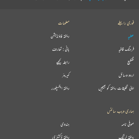
فوری رابطے
معلومات
عطیہ
ریختہ فاؤنڈیشن
فرہنگ قافیہ
بانی : تعارف
تقطیع
رابطہ کیجیے
اردو وسائل
کیریئر
اپنی تخلیقات ریختہ کو بھیجیں
ریختہ ایکسپلورر
ہماری ویب سائٹس
صوفی نامہ
ہندوی
ریختہ لرننگ
ریختہ ڈکشنری