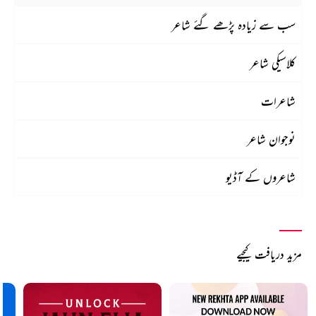
سب سے زیادہ پڑھے گئے شاعر
کلاسیکی شاعر
شاعرات
نوجوان شاعر
شاعروں کے آڈیو
مزید دریافت کیجیے