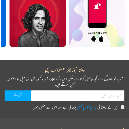
ریختہ نیوز لیٹر سبسکرائب کیجیے
آپ کو باقاعدگی سے کچھ حاصل کرنا ہے لیکن اس کے علاوہ آپ کسی بھی ای میل کا استعمال
نہیں کرتے ہیں۔
میں نے ریختہ کی
پرائیویسی پالیسی
پڑھ لی ہے اور اس سے متفق ہوں