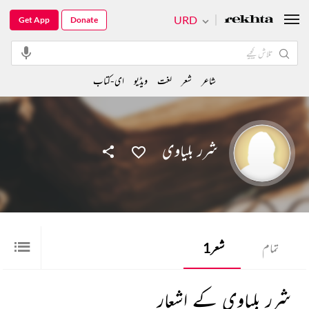
URD
Get App
Donate
شاعر
شعر
لغت
ویڈیو
ای-کتاب
شرر بلیاوی
تمام
شعر
1
شرر بلیاوی کے اشعار