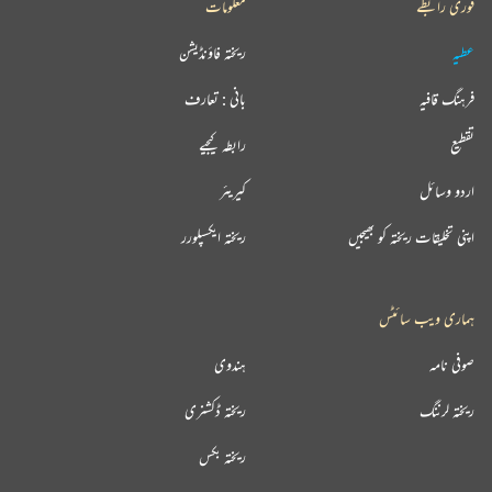
فوری رابطے
معلومات
عطیہ
ریختہ فاؤنڈیشن
فرہنگ قافیہ
بانی : تعارف
تقطیع
رابطہ کیجیے
اردو وسائل
کیریئر
اپنی تخلیقات ریختہ کو بھیجیں
ریختہ ایکسپلورر
ہماری ویب سائٹس
صوفی نامہ
ہندوی
ریختہ لرننگ
ریختہ ڈکشنری
ریختہ بکس