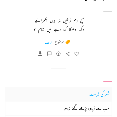
صبح 
دم 
زلفیں 
نہ 
یوں 
بکھرائیے 
لوگ 
دھوکا 
کھا 
رہے 
ہیں 
شام 
کا 
موضوع :
زلف
شعراکی فہرست
سب سے زیادہ پڑھے گئے شاعر