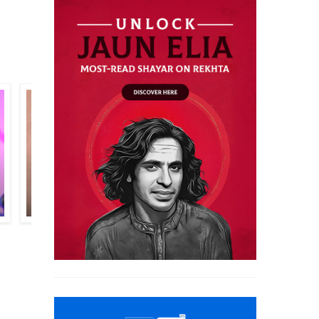
नबील अहमद नबील
संजय मिश्रा शौक़