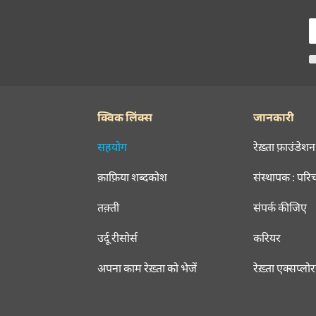
क्विक लिंक्स
जानकारी
सहयोग
रेख़्ता फ़ाउंडेशन
क़ाफ़िया शब्दकोश
संस्थापक : परि
तक़्ती
संपर्क कीजिए
उर्दू रीसोर्स
करियर
अपना काम रेख़्ता को भेजें
रेख़्ता एक्सप्लो