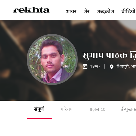
शायर
शेर
शब्दकोश
वीडियो
सुभाष पाठक ज
1990
|
शिवपुरी
,
भा
संपूर्ण
परिचय
ग़ज़ल
ई-पुस्तक
10