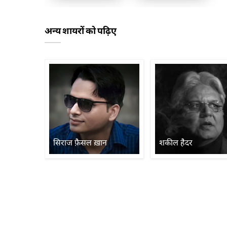
अन्य शायरों को पढ़िए
सिराज फ़ैसल ख़ान
शकील हैदर