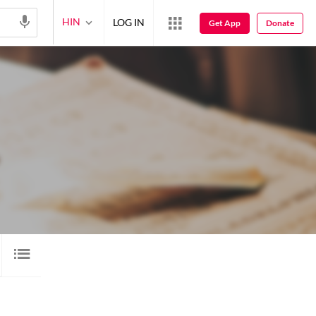
HIN
LOG IN
Get App
Donate