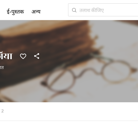
ई-पुस्तक
अन्य
़िया
रत
2