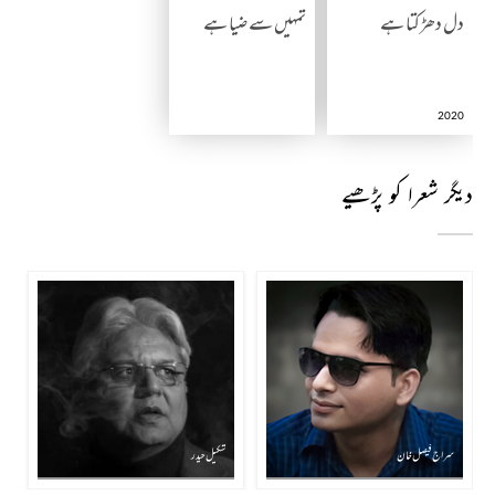
دل دھڑکتا ہے
تمہیں سے ضیا ہے
2020
دیگر شعرا کو پڑھیے
سراج فیصل خان
شکیل حیدر