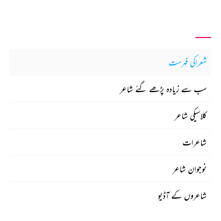
شعراکی فہرست
سب سے زیادہ پڑھے گئے شاعر
کلاسیکی شاعر
شاعرات
نوجوان شاعر
شاعروں کے آڈیو