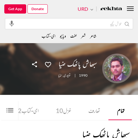
URD
Get App
Donate
شاعر
شعر
لغت
ویڈیو
ای-کتاب
سبھاش پاٹھک ضیا
1990
|
شوپوری
,
انڈیا
تمام
تعارف
غزل
10
ای-کتاب
2
سبھاش پاٹھک ضیا