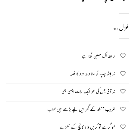
غزل
10
رابطہ اک حسین ٹوٹا ہے
نہ بیٹھ چپ تو سنا درد درد کا قصہ
نہ آئی جس کی سحر ایک رات ایسی بھی
غریب آنکھ کے گھر میں پلے بڑھے ہیں خواب
لہو گرے تو کریں واہ کانچ کے ٹکڑے