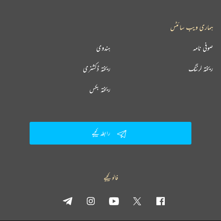
ہماری ویب سائٹس
صوفی نامہ
ہندوی
ریختہ لرننگ
ریختہ ڈکشنری
ریختہ بکس
رابطہ کیجیے
فالو کیجیے