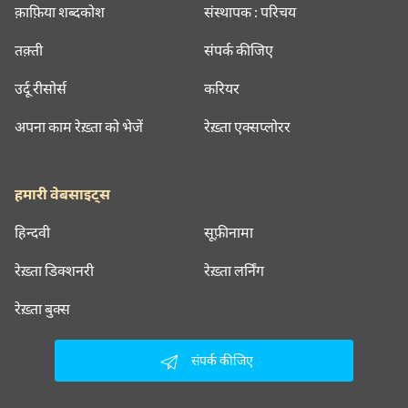
क़ाफ़िया शब्दकोश
संस्थापक : परिचय
तक़्ती
संपर्क कीजिए
उर्दू रीसोर्स
करियर
अपना काम रेख़्ता को भेजें
रेख़्ता एक्सप्लोरर
हमारी वेबसाइट्स
हिन्दवी
सूफ़ीनामा
रेख़्ता डिक्शनरी
रेख़्ता लर्निंग
रेख़्ता बुक्स
संपर्क कीजिए