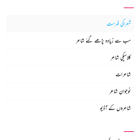
شعراکی فہرست
سب سے زیادہ پڑھے گئے شاعر
کلاسیکی شاعر
شاعرات
نوجوان شاعر
شاعروں کے آڈیو