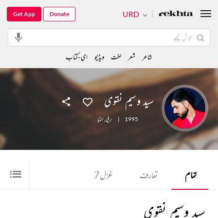
URD
Get App
Donate
شاعر
شعر
لغت
ویڈیو
ای-کتاب
سید وسیم نقوی
1995
|
بریلی
,
انڈیا
تمام
تعارف
غزل
7
سید وسیم نقوی