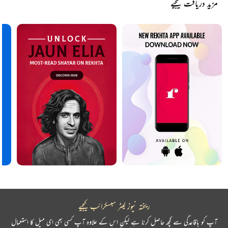
مزید دریافت کیجیے
ریختہ نیوز لیٹر سبسکرائب کیجیے
آپ کو باقاعدگی سے کچھ حاصل کرنا ہے لیکن اس کے علاوہ آپ کسی بھی ای میل کا استعمال