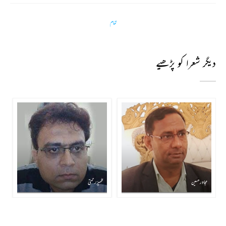
تمام
دیگر شعرا کو پڑھیے
مجاور حسین
ظہیرؔ رحمتی