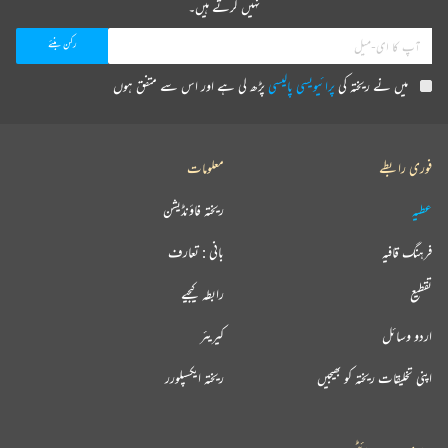
نہیں کرتے ہیں۔
میں نے ریختہ کی
پرائیویسی پالیسی
پڑھ لی ہے اور اس سے متفق ہوں
فوری رابطے
معلومات
عطیہ
ریختہ فاؤنڈیشن
فرہنگ قافیہ
بانی : تعارف
تقطیع
رابطہ کیجیے
اردو وسائل
کیریئر
اپنی تخلیقات ریختہ کو بھیجیں
ریختہ ایکسپلورر