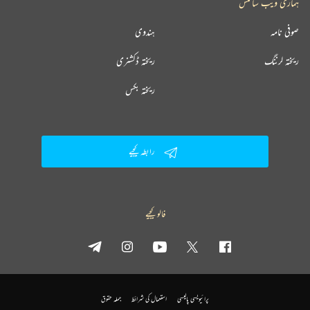
ہماری ویب سائٹس
صوفی نامہ
ہندوی
ریختہ لرننگ
ریختہ ڈکشنری
ریختہ بکس
رابطہ کیجیے
فالو کیجیے
پرائیویسی پالیسی
استعمال کی شرائط
جملہ حقوق