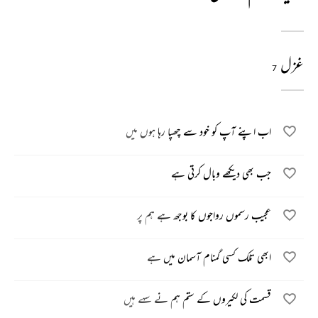
غزل
7
اب اپنے آپ کو خود سے چھپا رہا ہوں میں
جب بھی دیکھے وبال کرتی ہے
عجیب رسموں رواجوں کا بوجھ ہے ہم پر
ابھی تلک کسی گمنام آسمان میں ہے
قسمت کی لکیروں کے ستم ہم نے سہے ہیں