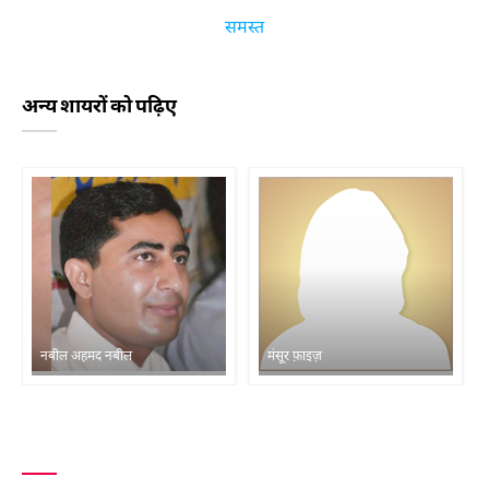
समस्त
अन्य शायरों को पढ़िए
नबील अहमद नबील
मंसूर फ़ाइज़