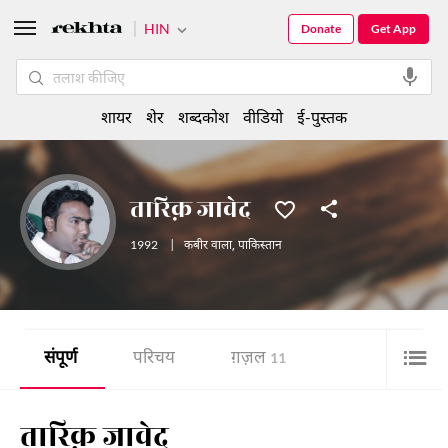
HIN
Donate
Get App
शायर
शेर
शब्दकोश
वीडियो
ई-पुस्तक
तारिक़ जावेद
1992
|
कबीर वाला
,
पाकिस्तान
संपूर्ण
परिचय
ग़ज़ल
11
तारिक़ जावेद