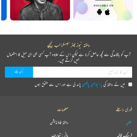
ریختہ نیوز لیٹر سبسکرائب کیجیے
آپ کو باقاعدگی سے کچھ حاصل کرنا ہے لیکن اس کے علاوہ آپ کسی بھی ای میل کا استعمال
نہیں کرتے ہیں۔
میں نے ریختہ کی
پرائیویسی پالیسی
پڑھ لی ہے اور اس سے متفق ہوں
فوری رابطے
معلومات
عطیہ
ریختہ فاؤنڈیشن
فرہنگ قافیہ
بانی : تعارف