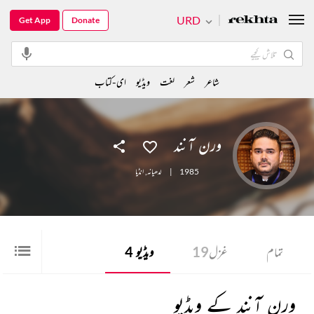
URD
Get App
Donate
شاعر
شعر
لغت
ویڈیو
ای-کتاب
ورن آنند
1985
|
لدھیانہ
,
انڈیا
تمام
غزل
19
ویڈیو
4
ورن آنند کے ویڈیو