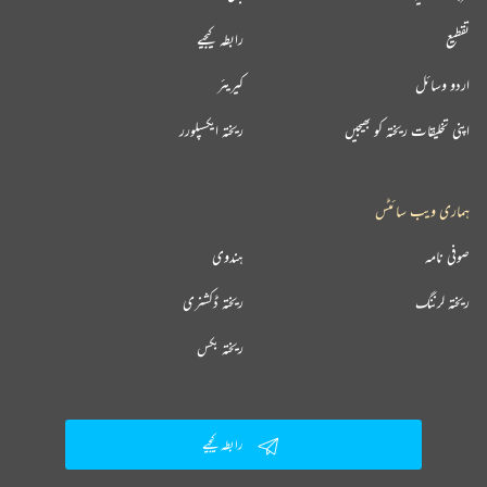
تقطیع
رابطہ کیجیے
اردو وسائل
کیریئر
اپنی تخلیقات ریختہ کو بھیجیں
ریختہ ایکسپلورر
ہماری ویب سائٹس
صوفی نامہ
ہندوی
ریختہ لرننگ
ریختہ ڈکشنری
ریختہ بکس
رابطہ کیجیے