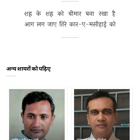
शह्र 
के 
शह्र 
को 
बीमार 
बना 
रखा 
है 
आग 
लग 
जाए 
तिरे 
कार-ए-मसीहाई 
को 
अन्य शायरों को पढ़िए