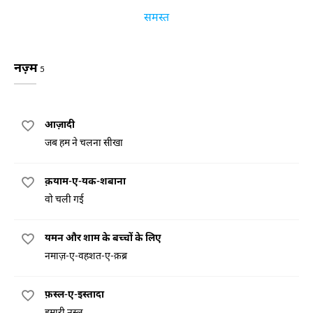
समस्त
नज़्म
5
आज़ादी
जब हम ने चलना सीखा
क़याम-ए-यक-शबाना
वो चली गई
यमन और शाम के बच्चों के लिए
नमाज़-ए-वहशत-ए-क़ब्र
फ़स्ल-ए-इस्तादा
हमारी नस्ल