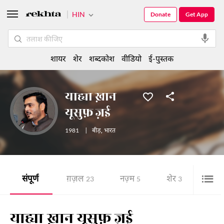
HIN
Donate
Get App
शायर
शेर
शब्दकोश
वीडियो
ई-पुस्तक
याह्या ख़ान
यूसुफ़ ज़ई
1981
|
बीड़
,
भारत
संपूर्ण
ग़ज़ल
नज़्म
शेर
23
5
3
याह्या ख़ान यूसुफ़ ज़ई