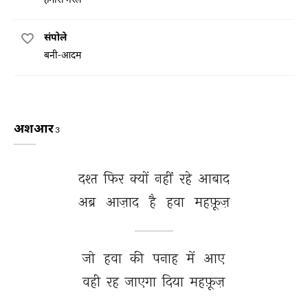
संपोले
बनी-आदम
अशआर
3
दश्त 
फिर 
क्यों 
नहीं 
रहे 
आबाद 
अब्र 
आज़ाद 
है 
हवा 
महफ़ूज़ 
जो 
हवा 
की 
पनाह 
में 
आए 
वही 
रह 
जाएगा 
दिया 
महफ़ूज़ 