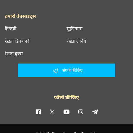
हमारी वेबसाइट्स
हिन्दवी
सूफ़ीनामा
रेख़्ता डिक्शनरी
रेख़्ता लर्निंग
रेख़्ता बुक्स
संपर्क कीजिए
फॉलो कीजिए