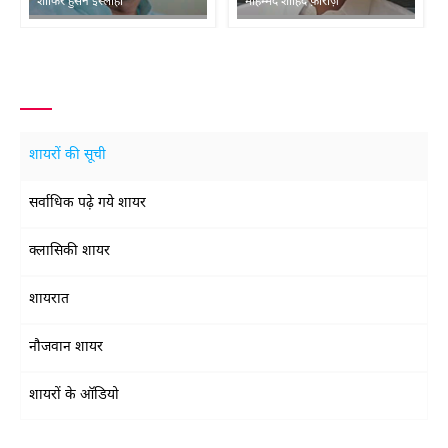
शाकिर हुसैन इस्लाही
मोहम्मद शाहिद फ़ीरोज़
शायरों की सूची
सर्वाधिक पढ़े गये शायर
क्लासिकी शायर
शायरात
नौजवान शायर
शायरों के ऑडियो