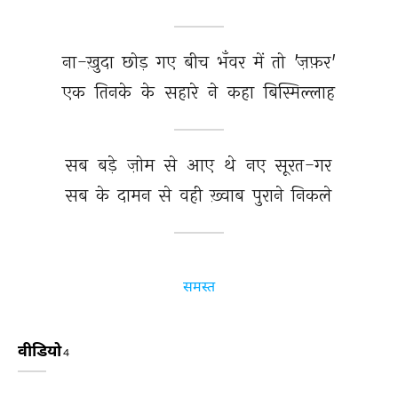
ना-ख़ुदा 
छोड़ 
गए 
बीच 
भँवर 
में 
तो 
'ज़फ़र' 
एक 
तिनके 
के 
सहारे 
ने 
कहा 
बिस्मिल्लाह 
सब 
बड़े 
ज़ोम 
से 
आए 
थे 
नए 
सूरत-गर 
सब 
के 
दामन 
से 
वही 
ख़्वाब 
पुराने 
निकले 
समस्त
वीडियो
4