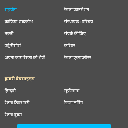
सहयोग
रेख़्ता फ़ाउंडेशन
क़ाफ़िया शब्दकोश
संस्थापक : परिचय
तक़्ती
संपर्क कीजिए
उर्दू रीसोर्स
करियर
अपना काम रेख़्ता को भेजें
रेख़्ता एक्सप्लोरर
हमारी वेबसाइट्स
हिन्दवी
सूफ़ीनामा
रेख़्ता डिक्शनरी
रेख़्ता लर्निंग
रेख़्ता बुक्स