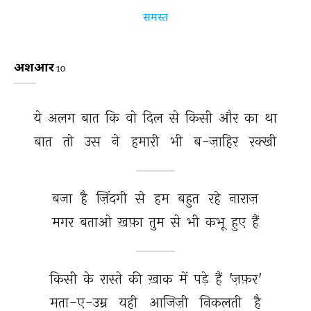
समस्त
अशआर
10
ये 
अलग 
बात 
कि 
वो 
दिल 
से 
किसी 
और 
का 
था 
बात 
तो 
उस 
ने 
हमारी 
भी 
ब-ज़ाहिर 
रक्खी 
बजा 
है 
ज़िंदगी 
से 
हम 
बहुत 
रहे 
नाराज़ 
मगर 
बताओ 
ख़फ़ा 
तुम 
से 
भी 
कभू 
हुए 
हैं 
किसी 
के 
रास्ते 
की 
ख़ाक 
में 
पड़े 
हैं 
'ज़फ़र' 
मता-ए-उम्र 
यही 
आजिज़ी 
निकलती 
है 