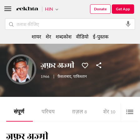
HIN
Donate
Get App
शायर
शेर
शब्दकोश
वीडियो
ई-पुस्तक
ज़फ़र अज्मी
1966
|
फ़ैसलाबाद
,
पाकिस्तान
संपूर्ण
परिचय
ग़ज़ल
शेर
वीड
8
10
ज़फ़र अज्मी