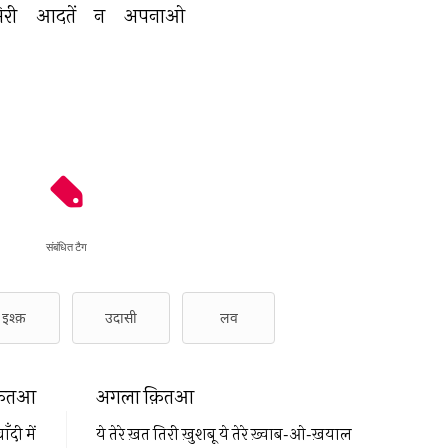
िरी 
आदतें 
न 
अपनाओ 
संबंधित टैग
इश्क़
उदासी
लव
़ितआ
अगला क़ितआ
ँदी में
ये तेरे ख़त तिरी ख़ुशबू ये तेरे ख़्वाब-ओ-ख़याल