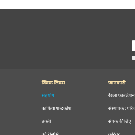
क्विक लिंक्स
जानकारी
सहयोग
रेख़्ता फ़ाउंडेशन
क़ाफ़िया शब्दकोश
संस्थापक : परि
तक़्ती
संपर्क कीजिए
उर्दू रीसोर्स
करियर