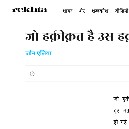
शायर
शेर
शब्दकोश
वीडियो
जो हक़ीक़त है उस हक
जौन एलिया
जो 
हक़
दूर 
मत
हो 
गईं 