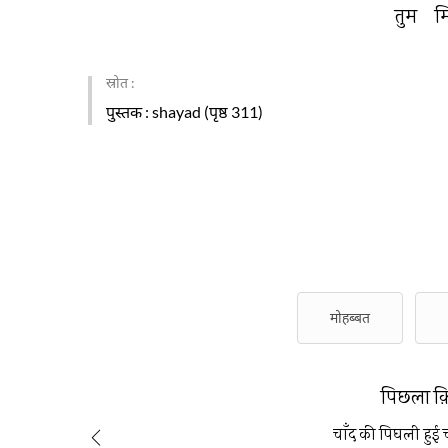
तुम 
म
स्रोत :
पुस्तक
: shayad (पृष्ठ 311)
मोहब्बत
पिछला क
चाँद की पिघली हुई चा