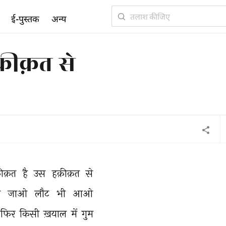
ई-पुस्तक
अन्य
़ीक़त से
ीक़त 
है 
उस 
हक़ीक़त 
से 
 
जाओ 
लौट 
भी 
आओ 
फिर 
किसी 
ख़याल 
में 
गुम 