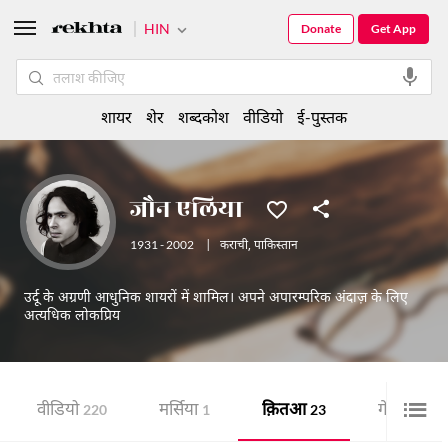
HIN
Donate
Get App
शायर
शेर
शब्दकोश
वीडियो
ई-पुस्तक
जौन एलिया
1931 - 2002
|
कराची
,
पाकिस्तान
उर्दू के अग्रणी आधुनिक शायरों में शामिल। अपने अपारम्परिक अंदाज़ के लिए
अत्यधिक लोकप्रिय
वीडियो
मर्सिया
क़ितआ
गेलरी
220
1
23
2