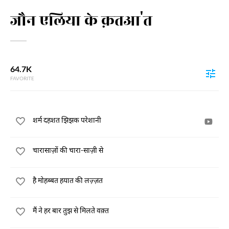
जौन एलिया के क़तआ'त
64.7K
FAVORITE
शर्म दहशत झिझक परेशानी
चारासाज़ों की चारा-साज़ी से
है मोहब्बत हयात की लज़्ज़त
मैं ने हर बार तुझ से मिलते वक़्त