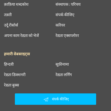
क़ाफ़िया शब्दकोश
संस्थापक : परिचय
तक़्ती
संपर्क कीजिए
उर्दू रीसोर्स
करियर
अपना काम रेख़्ता को भेजें
रेख़्ता एक्सप्लोरर
हमारी वेबसाइट्स
हिन्दवी
सूफ़ीनामा
रेख़्ता डिक्शनरी
रेख़्ता लर्निंग
रेख़्ता बुक्स
संपर्क कीजिए