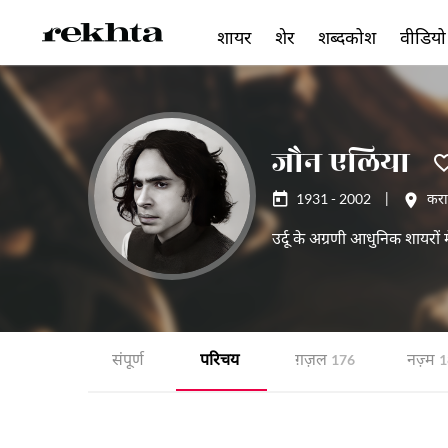
शायर
शेर
शब्दकोश
वीडियो
जौन एलिया
1931 - 2002
|
करा
उर्दू के अग्रणी आधुनिक शायरो
संपूर्ण
परिचय
ग़ज़ल
नज़्म
176
1