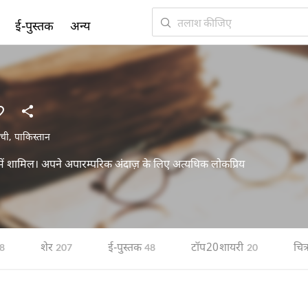
ई-पुस्तक
अन्य
ची
,
पाकिस्तान
ं में शामिल। अपने अपारम्परिक अंदाज़ के लिए अत्यधिक लोकप्रिय
शेर
ई-पुस्तक
टॉप 20 शायरी
चित
8
207
48
20