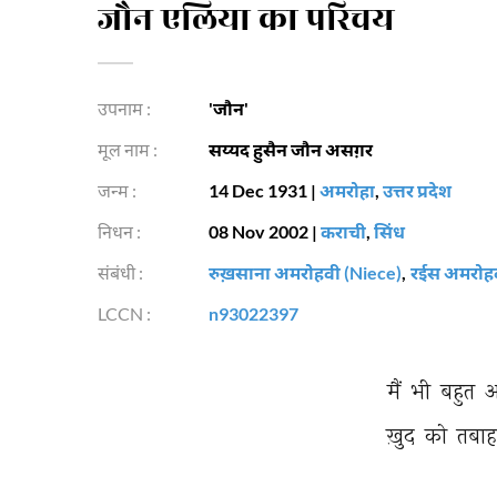
जौन एलिया का परिचय
उपनाम :
'जौन'
मूल नाम :
सय्यद हुसैन जौन असग़र
जन्म :
14 Dec 1931
|
अमरोहा
,
उत्तर प्रदेश
निधन :
08 Nov 2002
|
कराची
,
सिंध
संबंधी :
रुख़साना अमरोहवी (Niece)
,
रईस अमरोहव
LCCN :
n93022397
मैं 
भी 
बहुत 
अ
ख़ुद 
को 
तबाह