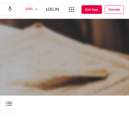
HIN
LOG IN
Get App
Donate
्र शायरी
ऑडियो
वीडियो
मर्सिया
45
26
220
1