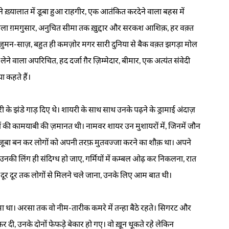
े ख़्यालात में डूबा हुआ राहगीर, एक आतंकित करदेने वाला बहस में
वाला ग़मगुसार, अनुचित सीमा तक ख़ुद्दार और सरकश आशिक़, हर वक़्त
य, अंजुमन-साज़, बहुत ही कमज़ोर मगर सारी दुनिया से बैक वक़्त झगड़ा मोल
लेने वाला अपरिचित, हद दर्जा ग़ैर ज़िम्मेदार, बीमार, एक अत्यंत संवेदी
ा कहते हैं।
 के झंडे गाड़ दिए थे। शायरी के साथ साथ उनके पढ़ने के ड्रामाई अंदाज़
ों की कामयाबी की ज़मानत थी। नामवर शायर उन मुशायरों में, जिनमें जौन
अजूबा बन कर लोगों को अपनी तरफ़ मुतवज्जा करने का शौक़ था। अपने
उनकी लिंग ही संदिग्ध हो जाए, गर्मियों में कम्बल ओढ़ कर निकलना, रात
दूर दूर तक लोगों से मिलने चले जाना, उनके लिए आम बात थी।
 था। अरसा तक वो नीम-तारीक कमरे में तन्हा बैठे रहते। सिगरट और
ी, उनके दोनों फेफड़े बेकार हो गए। वो ख़ून थूकते रहे लेकिन