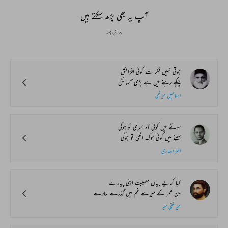
Global Stages
e-Rekhta Lond
Mushaira
آپ یہ بھی پڑھ سکتے ہیں
ہماری پسند
ہوتی نہیں فکر سے کوئی افزائش
چپکے رہنے میں ہے بڑی آسائش
اسماعیل میرٹھی
سوتے میں کوئی آہ بھری تو ہوگی
سینے میں کوئی ہوک اٹھی تو ہوگی
اختر انصاری
کیا کریے بیاں مصیبت اپنی پیارے
دن عمر کے میرے غم میں گذرے سارے
میر تقی میر