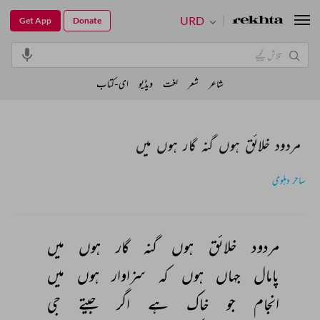
URD
Get App
Donate
شاعر
شعر
لغت
ویڈیو
ای-کتاب
مردود خلائق ہوں گنہ گار ہوں میں
ساحر دہلوی
مردود 
خلائق 
ہوں 
گنہ 
گار 
ہوں 
میں 
پامال 
جہاں 
ہوں 
کہ 
سزاوار 
ہوں 
میں 
انجام 
جو 
خاک 
ہے 
اگر 
جیتے 
جی 