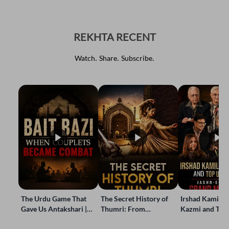
REKHTA RECENT
Watch. Share. Subscribe.
The Urdu Game That
The Secret History of
Irshad Kamil, B
Gave Us Antakshari |
Thumri: From
Kazmi and Top
Bait Bazi Explained
Lucknow’s Courts to
Poets Live at t