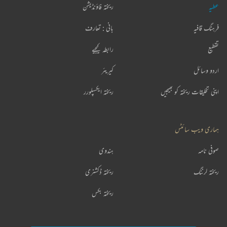
عطیہ
ریختہ فاؤنڈیشن
فرہنگ قافیہ
بانی : تعارف
تقطیع
رابطہ کیجیے
اردو وسائل
کیریئر
اپنی تخلیقات ریختہ کو بھیجیں
ریختہ ایکسپلورر
ہماری ویب سائٹس
صوفی نامہ
ہندوی
ریختہ لرننگ
ریختہ ڈکشنری
ریختہ بکس