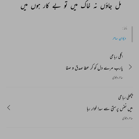
مل 
جاؤں 
نہ 
خاک 
میں 
تو 
بے 
کار 
ہوں 
میں 
مأخذ :
دیوان ساحر
اگلی رباعی
یارب مرے دل کو کر عطا صدق و صفا
ساحر دہلوی
پچھلی رباعی
میں نفس پرستی سے سدا خوار رہا
ساحر دہلوی