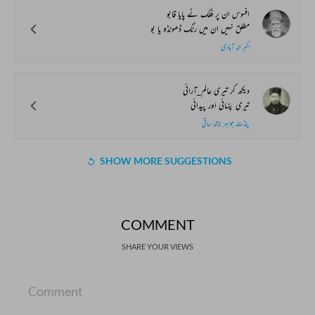
افسوس ان پر فلک نے پایا قابو
مطلق نہیں ان میں رنگ ڈھونڈو یا بو
اکبر الہ آبادی
دیکھ کر تیری عالم_آرائی
تیری پنہائی اور پیدائی
پنڈت جواہر ناتھ ساقی
SHOW MORE SUGGESTIONS
COMMENT
SHARE YOUR VIEWS
Comment