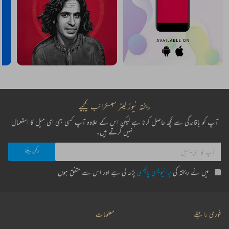
ریختہ نیوز لیٹر سبسکرائب کیجیے
آپ کو باقاعدگی سے کچھ حاصل کرنا ہے لیکن اس کے علاوہ آپ کسی بھی ای میل کا استعمال
نہیں کرتے ہیں۔
میں نے ریختہ کی
پرائیویسی پالیسی
پڑھ لی ہے اور اس سے متفق ہوں
فوری رابطے
معلومات